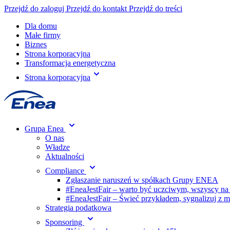
Przejdź do zaloguj
Przejdź do kontakt
Przejdź do treści
Dla domu
Małe firmy
Biznes
Strona korporacyjna
Transformacja energetyczna
Strona korporacyjna
Grupa Enea
O nas
Władze
Aktualności
Compliance
Zgłaszanie naruszeń w spółkach Grupy ENEA
#EneaJestFair – warto być uczciwym, wszyscy na
#EneaJestFair – Świeć przykładem, sygnalizuj z 
Strategia podatkowa
Sponsoring