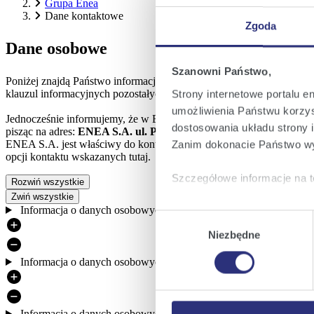
Grupa Enea
Dane kontaktowe
Zgoda
Dane osobowe
Szanowni Państwo,
Poniżej znajdą Państwo informacje dotyczące przetwarzania danych
klauzul informacyjnych pozostałych spółek Grupy ENEA.
Strony internetowe portalu e
umożliwienia Państwu korzyst
Jednocześnie informujemy, że w ENEA S.A. wyznaczony został Insp
dostosowania układu strony i
pisząc na adres:
ENEA S.A. ul. Pastelowa 8, 60-198 Poznań
. Funk
ENEA S.A. jest właściwy do kontaktu wyłącznie w sprawach dotyczą
Zanim dokonacie Państwo wy
opcji kontaktu wskazanych tutaj.
Szczegółowe informacje na t
Rozwiń wszystkie
Zwiń wszystkie
Informacja o danych osobowych dla osób korzystających ze stron
Klikając
Akceptuję wszys
Wybór
których korzystamy, na Pańs
Niezbędne
zgody
Klikając
Zmień ustawieni
Informacja o danych osobowych dla Klienta – strony umowy zaw
urządzeniu.
Klikając
Odrzuć wszystk
plików cookie niezbędnych do
Informacja o danych osobowych dla Pełnomocnika Klienta – str