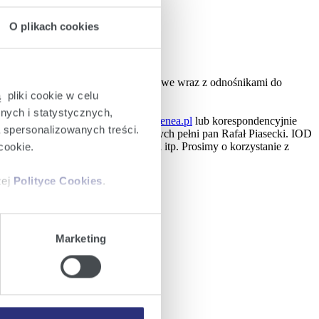
O plikach cookies
półką ENEA S.A. oraz dane kontaktowe wraz z odnośnikami do
 pliki cookie w celu
nych i statystycznych,
 się pod adresem e-mail:
esa.iod@enea.pl
lub korespondencyjnie
a spersonalizowanych treści.
Zastępcy Inspektora Ochrony Danych pełni pan Rafał Piasecki. IOD
umowy, rozliczeń lub reklamacji itp. Prosimy o korzystanie z
cookie.
zej
Polityce Cookies
.
ajów plików cookie z
Marketing
iemy umieszczać w Państwa
mowa ta nie dotyczy jednak
wych.