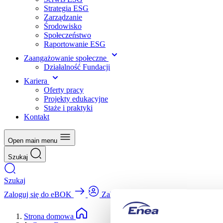
Strategia ESG
Zarządzanie
Środowisko
Społeczeństwo
Raportowanie ESG
Zaangażowanie społeczne
Działalność Fundacji
Kariera
Oferty pracy
Projekty edukacyjne
Staże i praktyki
Kontakt
Open main menu
Szukaj
Szukaj
Zaloguj się do eBOK
Zaloguj się do eBOK
Strona domowa