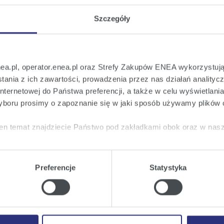
Szczegóły
 osobowych w różnych sytuacjach dotyczących Państwa kontaktu ze s
nea.pl, operator.enea.pl oraz Strefy Zakupów ENEA wykorzystują
ania z ich zawartości, prowadzenia przez nas działań analitycz
ektor Ochrony Danych (IOD), z którym możecie Państwo skontaktować
nternetowej do Państwa preferencji, a także w celu wyświetlani
cję Inspektora Ochrony Danych pełni pan Paweł Szymkowiak. Funkcję 
cych danych osobowych. W sprawach dotyczących obsługi lub zawarcia 
boru prosimy o zapoznanie się w jaki sposób używamy plików 
en temat znajdziecie Państwo pod zakładkami obok oraz w nas
 internetowych w domenie enea.pl
tkie
wyrażają Państwo zgodę na umieszczenie wszystkich rodz
twa urządzeniu.
Preferencje
Statystyka
a
, możecie Państwo wybrać jakie rodzaje plików cookie będz
artej z ENEA S.A.
ie
, odmawiacie Państwo zgody na instalację plików cookie – od
 prawidłowego wyświetlania i działania naszych stron interneto
ony umowy zawartej z ENEA S.A.