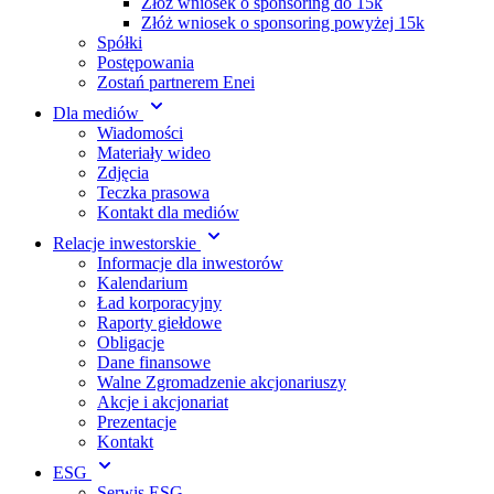
Złóż wniosek o sponsoring do 15k
Złóż wniosek o sponsoring powyżej 15k
Spółki
Postępowania
Zostań partnerem Enei
Dla mediów
Wiadomości
Materiały wideo
Zdjęcia
Teczka prasowa
Kontakt dla mediów
Relacje inwestorskie
Informacje dla inwestorów
Kalendarium
Ład korporacyjny
Raporty giełdowe
Obligacje
Dane finansowe
Walne Zgromadzenie akcjonariuszy
Akcje i akcjonariat
Prezentacje
Kontakt
ESG
Serwis ESG