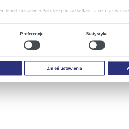
en temat znajdziecie Państwo pod zakładkami obok oraz w nas
tkie
wyrażają Państwo zgodę na umieszczenie wszystkich rodz
twa urządzeniu.
Preferencje
Statystyka
a
, możecie Państwo wybrać jakie rodzaje plików cookie będz
ie
, odmawiacie Państwo zgody na instalację plików cookie – od
 prawidłowego wyświetlania i działania naszych stron interneto
Zmień ustawienia
A