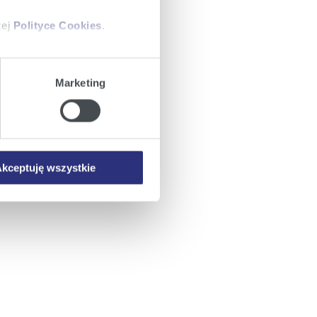
zej
Polityce Cookies
.
ajów plików cookie z
Marketing
iemy umieszczać w Państwa
mowa ta nie dotyczy jednak
wych.
kceptuję wszystkie