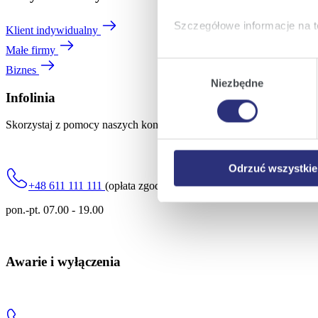
Szczegółowe informacje na t
Klient indywidualny
Małe firmy
Klikając
Akceptuję wszys
Wybór
Biznes
których korzystamy, na Pańs
Niezbędne
zgody
Klikając
Zmień ustawieni
Infolinia
urządzeniu.
Skorzystaj z pomocy naszych konsultantów.
Klikając
Odrzuć wszystk
plików cookie niezbędnych do
Odrzuć wszystkie
+48 611 111 111
(opłata zgodna z Twoim planem taryfowym)
pon.-pt. 07.00 - 19.00
Awarie i wyłączenia