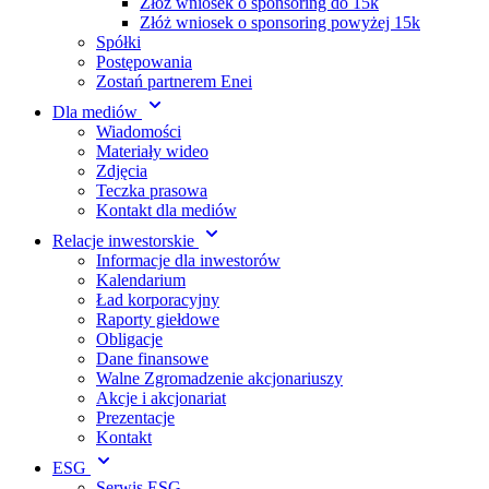
Złóż wniosek o sponsoring do 15k
Złóż wniosek o sponsoring powyżej 15k
Spółki
Postępowania
Zostań partnerem Enei
Dla mediów
Wiadomości
Materiały wideo
Zdjęcia
Teczka prasowa
Kontakt dla mediów
Relacje inwestorskie
Informacje dla inwestorów
Kalendarium
Ład korporacyjny
Raporty giełdowe
Obligacje
Dane finansowe
Walne Zgromadzenie akcjonariuszy
Akcje i akcjonariat
Prezentacje
Kontakt
ESG
Serwis ESG