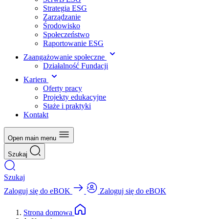
Strategia ESG
Zarządzanie
Środowisko
Społeczeństwo
Raportowanie ESG
Zaangażowanie społeczne
Działalność Fundacji
Kariera
Oferty pracy
Projekty edukacyjne
Staże i praktyki
Kontakt
Open main menu
Szukaj
Szukaj
Zaloguj się do eBOK
Zaloguj się do eBOK
Strona domowa