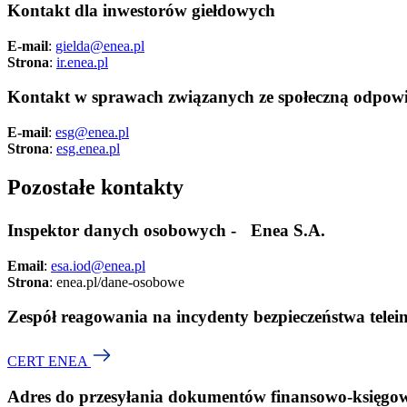
Kontakt dla inwestorów giełdowych
E-mail
:
gielda@enea.pl
Strona
:
ir.enea.pl
Kontakt w sprawach związanych ze społeczną odpowi
E-mail
:
esg@enea.pl
Strona
:
esg.enea.pl
Pozostałe kontakty
Inspektor danych osobowych - Enea S.A.
Email
:
esa.iod@enea.pl
Strona
: enea.pl/dane-osobowe
Zespół reagowania na incydenty bezpieczeństwa tele
CERT ENEA
Adres do przesyłania dokumentów finansowo-księgo