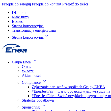
Przejdź do zaloguj
Przejdź do kontakt
Przejdź do treści
Dla domu
Małe firmy
Biznes
Strona korporacyjna
Transformacja energetyczna
Strona korporacyjna
Grupa Enea
O nas
Władze
Aktualności
Compliance
Zgłaszanie naruszeń w spółkach Grupy ENEA
#EneaJestFair – warto być uczciwym, wszyscy na
#EneaJestFair – Świeć przykładem, sygnalizuj z 
Strategia podatkowa
Sponsoring