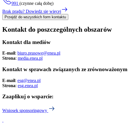
991
(czynne całą dobę)
Brak prądu? Dowiedz się więcej
Przejdź do wszystkich form kontaktu
Kontakt do poszczególnych obszarów
Kontakt dla mediów
E-mail
:
biuro.prasowe@enea.pl
Strona
:
media.enea.pl
Kontakt w sprawach związanych ze zrównoważonym
E-mail
:
esg@enea.pl
Strona
:
esg.enea.pl
Zaaplikuj o wsparcie:
Wniosek sponsoringowy