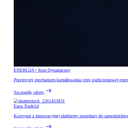
ENERGIA+ Spot Dynamiczny
Przejrzysty mechanizm kształtowania ceny rozliczeniowej en
Szczegóły oferty
Enea Trade24
Korzystaj z innowacyjnej platformy sprzedaży do samodzielne