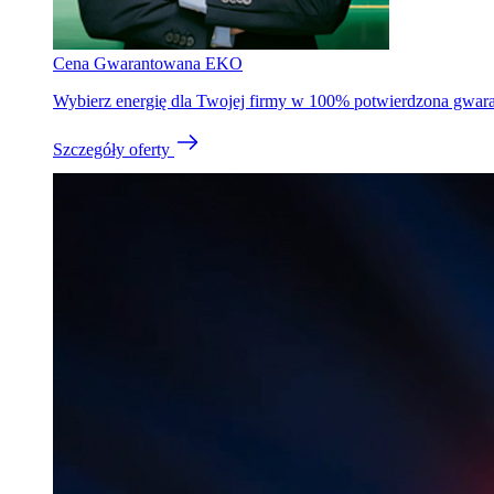
Cena Gwarantowana EKO
Wybierz energię dla Twojej firmy w 100% potwierdzona gwaran
Szczegóły oferty