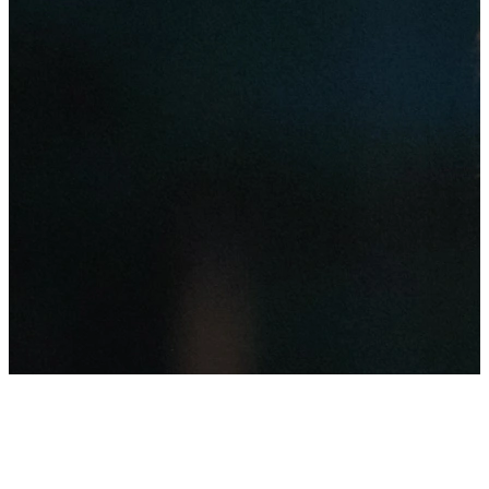
Enea Optima
Optymalizuj swoje koszty i zwiększ swoje bezpieczeństwo wraz z 
Enea Optima - monitoruj swoje parametry zasilania 24/7.