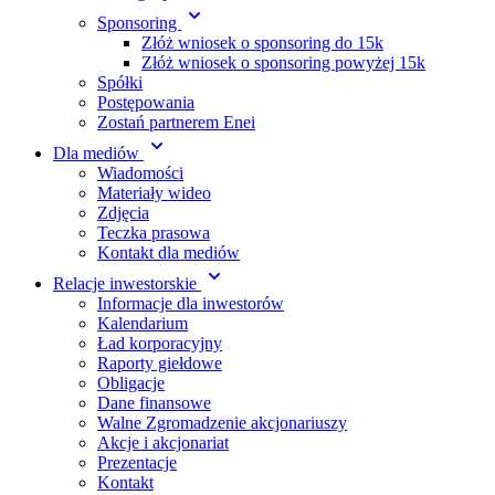
Sponsoring
Złóż wniosek o sponsoring do 15k
Złóż wniosek o sponsoring powyżej 15k
Spółki
Postępowania
Zostań partnerem Enei
Dla mediów
Wiadomości
Materiały wideo
Zdjęcia
Teczka prasowa
Kontakt dla mediów
Relacje inwestorskie
Informacje dla inwestorów
Kalendarium
Ład korporacyjny
Raporty giełdowe
Obligacje
Dane finansowe
Walne Zgromadzenie akcjonariuszy
Akcje i akcjonariat
Prezentacje
Kontakt