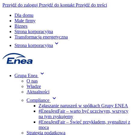
Przejdź do zaloguj
Przejdź do kontakt
Przejdź do treści
Dla domu
Małe firmy
Biznes
Strona korporacyjna
Transformacja energetyczna
Strona korporacyjna
Grupa Enea
O nas
Władze
Aktualności
Compliance
Zgłaszanie naruszeń w spółkach Grupy ENEA
#EneaJestFair – warto być uczciwym, wszyscy
na tym zyskujemy
#EneaJestFair – Świeć przykładem, sygnalizuj z
mocą
Strategia podatkowa