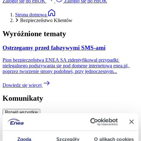
Zaloguj się do eBOK
Zaloguj się do eBOK
Strona domowa
Bezpieczeństwo Klientów
Wyróżnione tematy
Ostrzegamy przed fałszywymi SMS-ami
Pion bezpieczeństwa ENEA SA zidentyfikował przypadki 
nielegalnego podszywania się pod domenę internetową enea.pl, 
poprzez tworzenie strony podobnej, przy jednoczesnym...
Dowiedz się więcej
Komunikaty
Rozwiń wszystkie
Zwiń wszystkie
Uwaga! Oszuści zachęcają do inwestowania oszczędności w
akcje Enei
Zgoda
Szczegóły
O plikach cookies