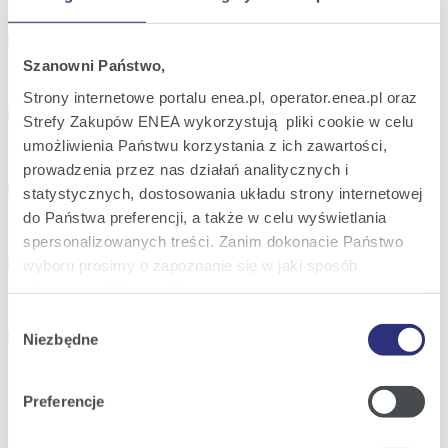
Enea zaleca cykliczne zmiany hasła
Szanowni Państwo,
Strony internetowe portalu enea.pl, operator.enea.pl oraz
Enea ostrzega!
Strefy Zakupów ENEA wykorzystują pliki cookie w celu
umożliwienia Państwu korzystania z ich zawartości,
prowadzenia przez nas działań analitycznych i
Ostrzegamy przed fałszywymi SMS-ami
statystycznych, dostosowania układu strony internetowej
do Państwa preferencji, a także w celu wyświetlania
spersonalizowanych treści. Zanim dokonacie Państwo
Uważaj na nieuczciwych sprzedawców energii elektrycznej!
wyboru prosimy o zapoznanie się w jaki sposób
używamy plików cookie.
Wybór
Szczegółowe informacje na ten temat znajdziecie
Enea ostrzega!
Niezbędne
zgody
Państwo pod zakładkami obok oraz w naszej
Polityce
Cookies
.
Preferencje
Ważne dokumenty
Klikając
Akceptuję wszystkie
wyrażają Państwo