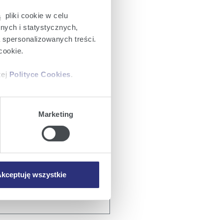
 Płacowym)
 pliki cookie w celu
nych i statystycznych,
a spersonalizowanych treści.
cookie.
zej
Polityce Cookies
.
ajów plików cookie z
Marketing
iemy umieszczać w Państwa
mowa ta nie dotyczy jednak
wych.
kceptuję wszystkie
tów