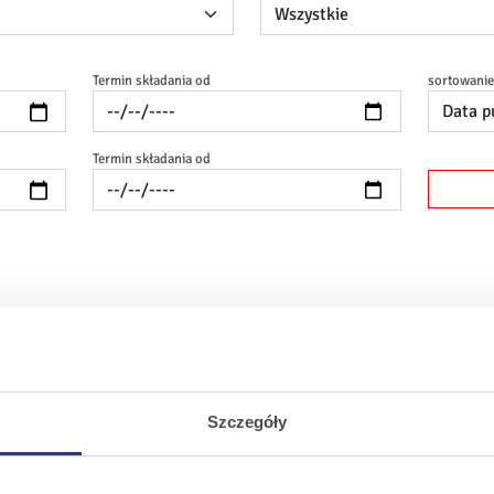
Termin składania od
sortowani
Termin składania od
rze Operacji Kadrowych i Płac (w Zespole
ea Centrum
Data publikacji:
10.07.2026
Szczegóły