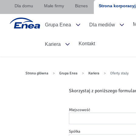
Dla domu
Małe firmy
Biznes
Strona korporacy
M
Grupa Enea
Dla mediów
Kontakt
Kariera
Strona główna
>
Grupa Enea
>
Kariera
>
Oferty staży
Skorzystaj z poniższego formular
Miejscowość
Spółka