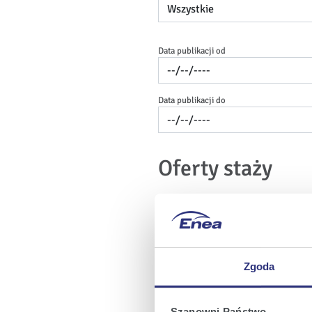
Data publikacji od
Data publikacji do
Oferty staży
Płatny staż w Biu
Miejscowość:
Poznań
Spółka:
En
Zgoda
Szanowni Państwo,