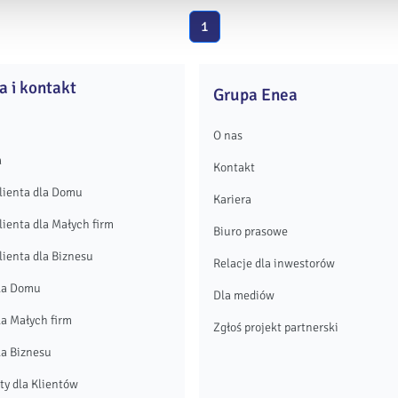
1
a i kontakt
Grupa Enea
O nas
a
Kontakt
lienta dla Domu
Kariera
lienta dla Małych firm
Biuro prasowe
lienta dla Biznesu
Relacje dla inwestorów
la Domu
Dla mediów
la Małych firm
Zgłoś projekt partnerski
la Biznesu
y dla Klientów