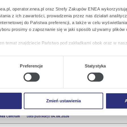
rze Operacji Kadrowych i Płac (w Zespole
nea.pl, operator.enea.pl oraz Strefy Zakupów ENEA wykorzystują
:
Enea Centrum
Data publikacji:
10.07.2026
ania z ich zawartości, prowadzenia przez nas działań analitycz
nternetowej do Państwa preferencji, a także w celu wyświetlani
boru prosimy o zapoznanie się w jaki sposób używamy plików 
nie Podatków
en temat znajdziecie Państwo pod zakładkami obok oraz w nas
ea Centrum
Data publikacji:
24.07.2026
tkie
wyrażają Państwo zgodę na umieszczenie wszystkich rodz
twa urządzeniu.
Preferencje
Statystyka
urze Umów Klientów Biznesowych
a
, możecie Państwo wybrać jakie rodzaje plików cookie będz
ea Centrum
Data publikacji:
28.07.2026
ie
, odmawiacie Państwo zgody na instalację plików cookie – od
 prawidłowego wyświetlania i działania naszych stron interneto
Zmień ustawienia
A
rze Obsługi Funduszu Socjalnego i Benefi
nea Centrum
Data publikacji:
04.08.2026