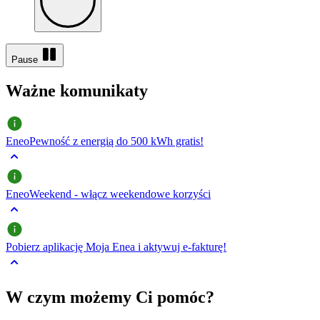
Pause
Ważne komunikaty
Kafelki
EneoPewność z energią do 500 kWh gratis!
EneoWeekend - włącz weekendowe korzyści
Pobierz aplikację Moja Enea i aktywuj e-fakturę!
W czym możemy Ci pomóc?