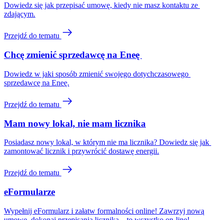
Dowiedz się jak przepisać umowę, kiedy nie masz kontaktu ze 
zdającym.
Przejdź do tematu
Chcę zmienić sprzedawcę na Eneę
Dowiedz w jaki sposób zmienić swojego dotychczasowego 
sprzedawcę na Eneę.
Przejdź do tematu
Mam nowy lokal, nie mam licznika
Posiadasz nowy lokal, w którym nie ma licznika? Dowiedz się jak 
zamontować licznik i przywrócić dostawę energii.
Przejdź do tematu
eFormularze
Wypełnij eFormularz i załatw formalności online! Zawrzyj nową
umowę, dokonaj przepisania licznika – to wszystko on-line!