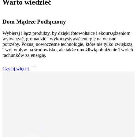
Warto wiedzieć
Aktywuj e-fakturę i ciesz się wieloma korzyściami!
Dom Mądrze Podłączony
Enea – energia i wiele więcej!
W życiu masz wiele zadań. Dlatego Enea pomoże Ci w jednym: w
Wybieraj i łącz produkty, by dzięki fotowoltaice i ekourządzeniom
Wspieramy ludzi z pasją – od młodych uczestników Akademii
przejściu na e-fakturę! To proste, wygodne i bezpieczne – możesz to
wytwarzać, gromadzić i wykorzystywać energię na własne
Talentów po olimpijczyków. Jesteśmy częścią wielkich wydarzeń
zrobić samodzielnie w eBOK lub aplikacji Moja Enea. Pamiętaj, że
potrzeby. Poznaj nowoczesne technologie, które nie tylko zwiększą
sportowych, kulturalnych i muzycznych, pomagamy spełniać
możesz poprosić o pomoc syna, córkę lub wnuki.
Twój wpływ na środowisko, ale także umożliwią obniżenie Twoich
marzenia. Bo energia to nie tylko prąd, to siła ludzi, którzy
rachunków za energię.
zmieniają świat!
Czytaj więcej
Czytaj więcej
Czytaj więcej