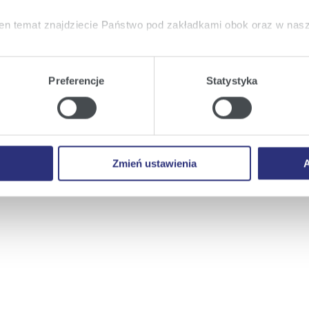
en temat znajdziecie Państwo pod zakładkami obok oraz w nas
tkie
wyrażają Państwo zgodę na umieszczenie wszystkich rodz
twa urządzeniu.
Preferencje
Statystyka
a
, możecie Państwo wybrać jakie rodzaje plików cookie będz
ie
, odmawiacie Państwo zgody na instalację plików cookie – od
 prawidłowego wyświetlania i działania naszych stron interneto
Zmień ustawienia
A