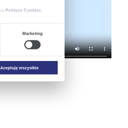
zej
Polityce Cookies
.
ajów plików cookie z
Marketing
iemy umieszczać w Państwa
mowa ta nie dotyczy jednak
wych.
kceptuję wszystkie