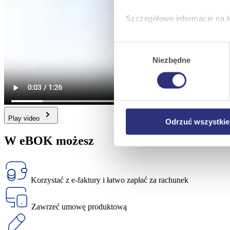
Szczegółowe informacje na t
Klikając
Akceptuję wszys
Wybór
których korzystamy, na Pańs
Niezbędne
zgody
Klikając
Zmień ustawieni
urządzeniu.
Klikając
Odrzuć wszystk
plików cookie niezbędnych do
Play video
Odrzuć wszystkie
W eBOK możesz
Korzystać z e-faktury i łatwo zapłać za rachunek
Zawrzeć umowę produktową