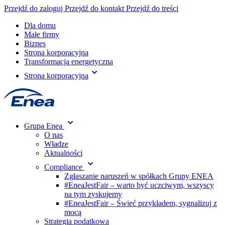
Przejdź do zaloguj
Przejdź do kontakt
Przejdź do treści
Dla domu
Małe firmy
Biznes
Strona korporacyjna
Transformacja energetyczna
Strona korporacyjna
Grupa Enea
O nas
Władze
Aktualności
Compliance
Zgłaszanie naruszeń w spółkach Grupy ENEA
#EneaJestFair – warto być uczciwym, wszyscy
na tym zyskujemy
#EneaJestFair – Świeć przykładem, sygnalizuj z
mocą
Strategia podatkowa