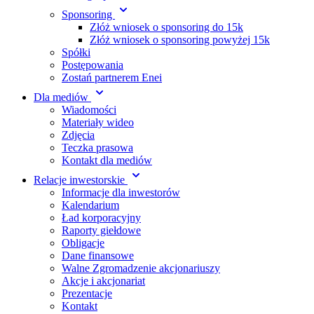
Sponsoring
Złóż wniosek o sponsoring do 15k
Złóż wniosek o sponsoring powyżej 15k
Spółki
Postępowania
Zostań partnerem Enei
Dla mediów
Wiadomości
Materiały wideo
Zdjęcia
Teczka prasowa
Kontakt dla mediów
Relacje inwestorskie
Informacje dla inwestorów
Kalendarium
Ład korporacyjny
Raporty giełdowe
Obligacje
Dane finansowe
Walne Zgromadzenie akcjonariuszy
Akcje i akcjonariat
Prezentacje
Kontakt