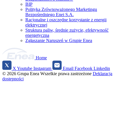
BIP
Polityka Zrównoważonego Marketingu
Bezpośredniego Enei S.A.
Racjonalne i oszczędne korzystanie z energii
elektrycznej
Struktura paliw, średnie zużycie, efektywność
energetyczna
Zgłaszanie Naruszeń w Grupie Enea
Home
X
Youtube
Instagram
Email
Facebook
Linkedin
Social
© 2026 Grupa Enea
Wszelkie prawa zastrzeżone
Deklaracja
media
dostępności