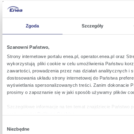
Zapraszamy do zapoznania się z filmami na temat: sztucznej
inteligencji, fotowoltaiki, wodoru oraz elektromobilności.
Przygotowane filmy edukacyjne
Zgoda
Szczegóły
#ZasilaniWiedzą - Lekcja 1. Sztuczna inteligencja
URL
Zdalnego
Szanowni Państwo,
filmu
Strony internetowe portalu enea.pl, operator.enea.pl oraz 
wykorzystują pliki cookie w celu umożliwienia Państwu korz
#ZasilaniWiedzą - Lekcja 2. Elektromobilność (cz.I)
zawartości, prowadzenia przez nas działań analitycznych i 
URL
dostosowania układu strony internetowej do Państwa preferen
Zdalnego
wyświetlania spersonalizowanych treści. Zanim dokonacie 
filmu
prosimy o zapoznanie się w jaki sposób używamy plików coo
Szczegółowe informacje na ten temat znajdziecie Państwo 
#ZasilaniWiedzą - Lekcja 3. Elektromobilność (cz.II)
URL
oraz w naszej
Polityce Cookies
.
Zdalnego
filmu
Wybór
Klikając
Akceptuję wszystkie
wyrażają Państwo zgodę n
Niezbędne
zgody