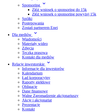
Sponsoring
Złóż wniosek o sponsoring do 15k
Złóż wniosek o sponsoring powyżej 15k
Spółki
Postępowania
Zostań partnerem Enei
Dla mediów
Wiadomości
Materiały wideo
Zdjęcia
Teczka prasowa
Kontakt dla mediów
Relacje inwestorskie
Informacje dla inwestorów
Kalendarium
Ład korporacyjny
Raporty giełdowe
Obligacje
Dane finansowe
Walne Zgromadzenie akcjonariuszy
Akcje i akcjonariat
Prezentacje
Kontakt