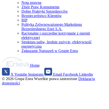
Nota prawna
Zbiór Praw Konsumenta
Dobre Praktyki Sprzedawców
Bezpieczeństwo Klientów
BIP
Polityka Zrównoważonego Marketingu
Bezpośredniego Enei S.A.
Racjonalne i oszczędne korzystanie z energii
elektrycznej
Struktura paliw, średnie zużycie, efektywność
energetyczna
Zgłaszanie Naruszeń w Grupie Enea
Home
X
Youtube
Instagram
Email
Facebook
Linkedin
Social
© 2026 Grupa Enea
Wszelkie prawa zastrzeżone
Deklaracja
media
dostępności