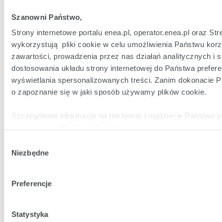
Realizujemy część elektroenergetyczną farm wiatrowych i innych 
źródeł odnawialnych. Enea Serwis sp. z o.o. w sposób 
Szanowni Państwo,
kompleksowy zajmuje się budową oraz eksploatacją części 
Strony internetowe portalu enea.pl, operator.enea.pl oraz 
energetycznej farm wiatrowych.
wykorzystują pliki cookie w celu umożliwienia Państwu korz
Dane kontaktowe
zawartości, prowadzenia przez nas działań analitycznych i 
dostosowania układu strony internetowej do Państwa preferen
wyświetlania spersonalizowanych treści. Zanim dokonacie 
Zamów kontakt:
Stacje transformatorowe i złącza kablowe SN –
ese.stacje@enea.pl
o zapoznanie się w jaki sposób używamy plików cookie.
Sprawdź inne produkty
Szczegółowe informacje na ten temat znajdziecie Państwo 
oraz w naszej
Polityce Cookies
.
Wybór
Klikając
Akceptuję wszystkie
wyrażają Państwo zgodę n
Niezbędne
zgody
wszystkich rodzajów plików cookie z których korzystamy, n
Klikając
Zmień ustawienia
, możecie Państwo wybrać jaki
Preferencje
będziemy umieszczać w Państwa urządzeniu.
Klikając
Odrzuć wszystkie
, odmawiacie Państwo zgody n
cookie – odmowa ta nie dotyczy jednak plików cookie niezb
Statystyka