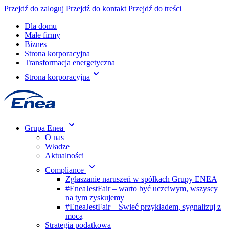
Przejdź do zaloguj
Przejdź do kontakt
Przejdź do treści
Dla domu
Małe firmy
Biznes
Strona korporacyjna
Transformacja energetyczna
Strona korporacyjna
Grupa Enea
O nas
Władze
Aktualności
Compliance
Zgłaszanie naruszeń w spółkach Grupy ENEA
#EneaJestFair – warto być uczciwym, wszyscy
na tym zyskujemy
#EneaJestFair – Świeć przykładem, sygnalizuj z
mocą
Strategia podatkowa