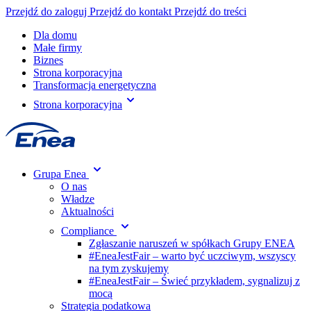
Przejdź do zaloguj
Przejdź do kontakt
Przejdź do treści
Dla domu
Małe firmy
Biznes
Strona korporacyjna
Transformacja energetyczna
Strona korporacyjna
Grupa Enea
O nas
Władze
Aktualności
Compliance
Zgłaszanie naruszeń w spółkach Grupy ENEA
#EneaJestFair – warto być uczciwym, wszyscy
na tym zyskujemy
#EneaJestFair – Świeć przykładem, sygnalizuj z
mocą
Strategia podatkowa