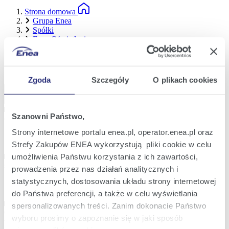
Strona domowa
Grupa Enea
Spółki
Enea Oświetlenie sp. z o. o.
Obowiązek informacyjny
Obowiązek informacyjny
Zgoda
Szczegóły
O plikach cookies
Rozwiń wszystkie
Zwiń wszystkie
Obowiązek informacyjny dla Klientów ENEA Oświetlenie sp. z
Szanowni Państwo,
o.o
Strony internetowe portalu enea.pl, operator.enea.pl oraz
Strefy Zakupów ENEA wykorzystują pliki cookie w celu
Obowiązek informacyjny dla Kontrahentów ENEA Oświetlenie
umożliwienia Państwu korzystania z ich zawartości,
sp. z o.o.
prowadzenia przez nas działań analitycznych i
statystycznych, dostosowania układu strony internetowej
do Państwa preferencji, a także w celu wyświetlania
Obowiązek informacyjny dla osób występujących do ENEA
spersonalizowanych treści. Zanim dokonacie Państwo
Oświetlenie sp. z o.o. o wydanie warunków, uzgodnienia
wyboru prosimy o zapoznanie się w jaki sposób
techniczne, likwidację kolizji