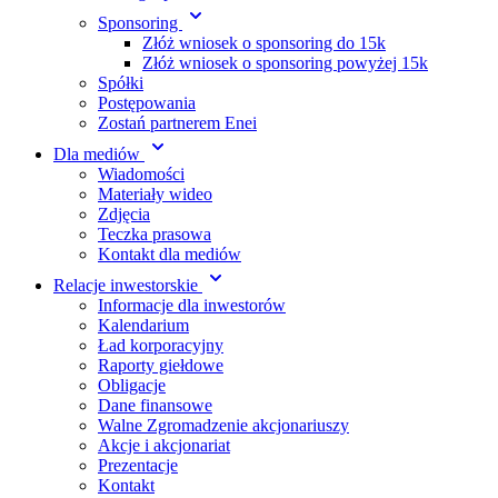
Sponsoring
Złóż wniosek o sponsoring do 15k
Złóż wniosek o sponsoring powyżej 15k
Spółki
Postępowania
Zostań partnerem Enei
Dla mediów
Wiadomości
Materiały wideo
Zdjęcia
Teczka prasowa
Kontakt dla mediów
Relacje inwestorskie
Informacje dla inwestorów
Kalendarium
Ład korporacyjny
Raporty giełdowe
Obligacje
Dane finansowe
Walne Zgromadzenie akcjonariuszy
Akcje i akcjonariat
Prezentacje
Kontakt