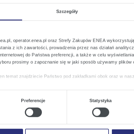
Szczegóły
nea.pl, operator.enea.pl oraz Strefy Zakupów ENEA wykorzystują
ania z ich zawartości, prowadzenia przez nas działań analitycz
nternetowej do Państwa preferencji, a także w celu wyświetlani
boru prosimy o zapoznanie się w jaki sposób używamy plików 
en temat znajdziecie Państwo pod zakładkami obok oraz w nas
tkie
wyrażają Państwo zgodę na umieszczenie wszystkich rodz
twa urządzeniu.
Preferencje
Statystyka
a
, możecie Państwo wybrać jakie rodzaje plików cookie będz
ie
, odmawiacie Państwo zgody na instalację plików cookie – od
 prawidłowego wyświetlania i działania naszych stron interneto