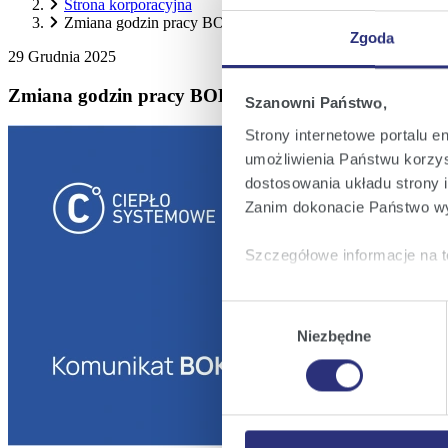
Strona korporacyjna
Zmiana godzin pracy BOK w dniu 31 grudnia
Zgoda
29 Grudnia 2025
Zmiana godzin pracy BOK w dniu 31 grudnia
Szanowni Państwo,
Strony internetowe portalu e
umożliwienia Państwu korzyst
dostosowania układu strony i
Zanim dokonacie Państwo wy
Szczegółowe informacje na t
Klikając
Akceptuję wszys
Wybór
których korzystamy, na Pańs
Niezbędne
zgody
Klikając
Zmień ustawieni
urządzeniu.
Klikając
Odrzuć wszystk
plików cookie niezbędnych do