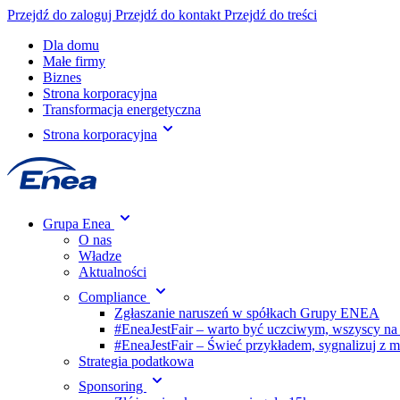
Przejdź do zaloguj
Przejdź do kontakt
Przejdź do treści
Dla domu
Małe firmy
Biznes
Strona korporacyjna
Transformacja energetyczna
Strona korporacyjna
Grupa Enea
O nas
Władze
Aktualności
Compliance
Zgłaszanie naruszeń w spółkach Grupy ENEA
#EneaJestFair – warto być uczciwym, wszyscy na
#EneaJestFair – Świeć przykładem, sygnalizuj z 
Strategia podatkowa
Sponsoring