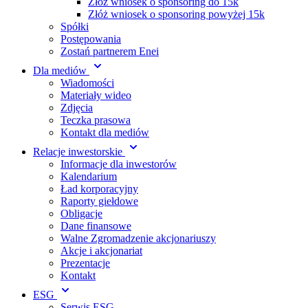
Złóż wniosek o sponsoring do 15k
Złóż wniosek o sponsoring powyżej 15k
Spółki
Postępowania
Zostań partnerem Enei
Dla mediów
Wiadomości
Materiały wideo
Zdjęcia
Teczka prasowa
Kontakt dla mediów
Relacje inwestorskie
Informacje dla inwestorów
Kalendarium
Ład korporacyjny
Raporty giełdowe
Obligacje
Dane finansowe
Walne Zgromadzenie akcjonariuszy
Akcje i akcjonariat
Prezentacje
Kontakt
ESG
Serwis ESG