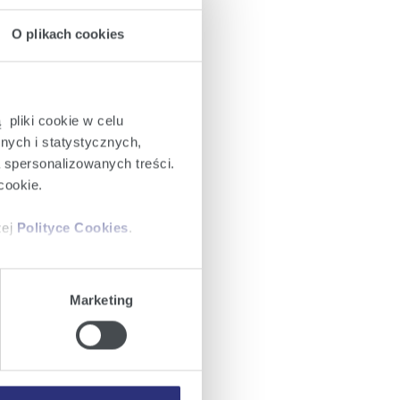
O plikach cookies
 pliki cookie w celu
nych i statystycznych,
a spersonalizowanych treści.
cookie.
zej
Polityce Cookies
.
ajów plików cookie z
Marketing
iemy umieszczać w Państwa
mowa ta nie dotyczy jednak
wych.