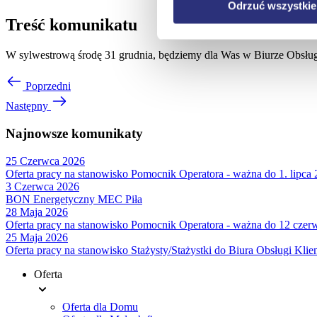
Odrzuć wszystkie
Treść komunikatu
W sylwestrową środę 31 grudnia, będziemy dla Was w Biurze Obsługi 
Poprzedni
Następny
Najnowsze komunikaty
25 Czerwca 2026
Oferta pracy na stanowisko Pomocnik Operatora - ważna do 1. lipca 
3 Czerwca 2026
BON Energetyczny MEC Piła
28 Maja 2026
Oferta pracy na stanowisko Pomocnik Operatora - ważna do 12 czerw
25 Maja 2026
Oferta pracy na stanowisko Stażysty/Stażystki do Biura Obsługi Klie
Oferta
Menu
Oferta dla Domu
stopki