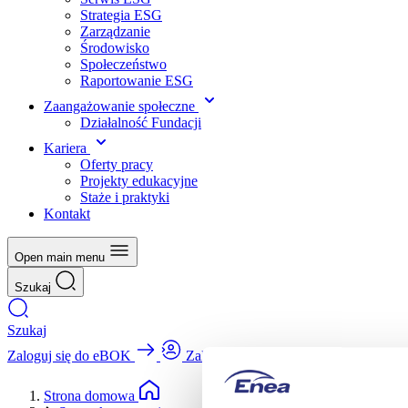
Strategia ESG
Zarządzanie
Środowisko
Społeczeństwo
Raportowanie ESG
Zaangażowanie społeczne
Działalność Fundacji
Kariera
Oferty pracy
Projekty edukacyjne
Staże i praktyki
Kontakt
Open main menu
Szukaj
Szukaj
Zaloguj się do eBOK
Zaloguj się do eBOK
Strona domowa