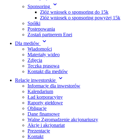
Sponsoring
Złóż wniosek o sponsoring do 15k
Złóż wniosek o sponsoring powyżej 15k
Spółki
Postępowania
Zostań partnerem Enei
Dla mediów
Wiadomości
Materiały wideo
Zdjęcia
Teczka prasowa
Kontakt dla mediów
Relacje inwestorskie
Informacje dla inwestorów
Kalendarium
Ład korporacyjny
Raporty giełdowe
Obligacje
Dane finansowe
Walne Zgromadzenie akcjonariuszy
Akcje i akcjonariat
Prezentacje
Kontakt