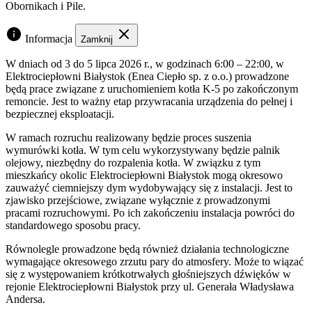
Obornikach i Pile.
Informacja
Zamknij
W dniach od 3 do 5 lipca 2026 r., w godzinach 6:00 – 22:00, w
Elektrociepłowni Białystok (Enea Ciepło sp. z o.o.) prowadzone
będą prace związane z uruchomieniem kotła K-5 po zakończonym
remoncie. Jest to ważny etap przywracania urządzenia do pełnej i
bezpiecznej eksploatacji.
W ramach rozruchu realizowany będzie proces suszenia
wymurówki kotła. W tym celu wykorzystywany będzie palnik
olejowy, niezbędny do rozpalenia kotła. W związku z tym
mieszkańcy okolic Elektrociepłowni Białystok mogą okresowo
zauważyć ciemniejszy dym wydobywający się z instalacji. Jest to
zjawisko przejściowe, związane wyłącznie z prowadzonymi
pracami rozruchowymi. Po ich zakończeniu instalacja powróci do
standardowego sposobu pracy.
Równolegle prowadzone będą również działania technologiczne
wymagające okresowego zrzutu pary do atmosfery. Może to wiązać
się z występowaniem krótkotrwałych głośniejszych dźwięków w
rejonie Elektrociepłowni Białystok przy ul. Generała Władysława
Andersa.