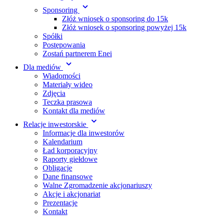
Sponsoring
Złóż wniosek o sponsoring do 15k
Złóż wniosek o sponsoring powyżej 15k
Spółki
Postępowania
Zostań partnerem Enei
Dla mediów
Wiadomości
Materiały wideo
Zdjęcia
Teczka prasowa
Kontakt dla mediów
Relacje inwestorskie
Informacje dla inwestorów
Kalendarium
Ład korporacyjny
Raporty giełdowe
Obligacje
Dane finansowe
Walne Zgromadzenie akcjonariuszy
Akcje i akcjonariat
Prezentacje
Kontakt