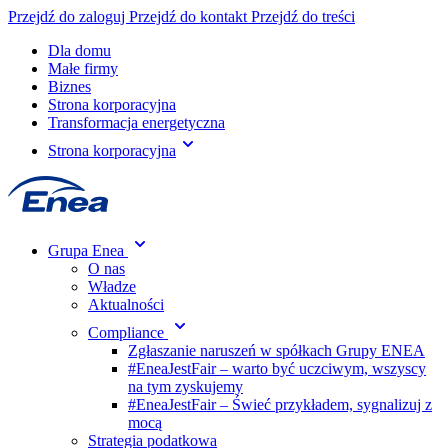
Przejdź do zaloguj
Przejdź do kontakt
Przejdź do treści
Dla domu
Małe firmy
Biznes
Strona korporacyjna
Transformacja energetyczna
Strona korporacyjna
Grupa Enea
O nas
Władze
Aktualności
Compliance
Zgłaszanie naruszeń w spółkach Grupy ENEA
#EneaJestFair – warto być uczciwym, wszyscy
na tym zyskujemy
#EneaJestFair – Świeć przykładem, sygnalizuj z
mocą
Strategia podatkowa