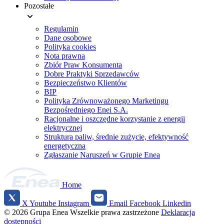
Pozostałe
Regulamin
Dane osobowe
Polityka cookies
Nota prawna
Zbiór Praw Konsumenta
Dobre Praktyki Sprzedawców
Bezpieczeństwo Klientów
BIP
Polityka Zrównoważonego Marketingu
Bezpośredniego Enei S.A.
Racjonalne i oszczędne korzystanie z energii
elektrycznej
Struktura paliw, średnie zużycie, efektywność
energetyczna
Zgłaszanie Naruszeń w Grupie Enea
Home
X
Youtube
Instagram
Email
Facebook
Linkedin
Social
© 2026 Grupa Enea
Wszelkie prawa zastrzeżone
Deklaracja
media
dostępności