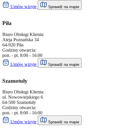
,
ul. Boh. Woj. Polskiego 20
,
66-600
,
Krosno Odrzańskie
Umów wizytę
Sprawdź na mapie
pon. - pt. 8:00 - 16:00
Umów wizytę
Piła
Doładuj energię kodem przedpłatowym
Biuro Obsługi Klienta:
Biuro Obsługi Klienta
Aleja Poznańska 34
Leszno
64-920 Piła
Godziny otwarcia:
,
ul. Grunwaldzka 128
,
64-100
,
Leszno
pon. - pt. 8:00 - 16:00
Umów wizytę
Sprawdź na mapie
pon. - pt. 8:00 - 16:00
Umów wizytę
Szamotuły
Doładuj energię kodem przedpłatowym
Biuro Obsługi Klienta
Międzychód
Biuro Obsługi Klienta:
ul. Nowowiejskiego 6
64-500 Szamotuły
,
ul. Chrobrego 11
,
64-400
,
Międzychód
Godziny otwarcia:
pon. - pt. 8:00 - 16:00
pon. - pt. 8:00 - 16:00
Umów wizytę
Sprawdź na mapie
Umów wizytę