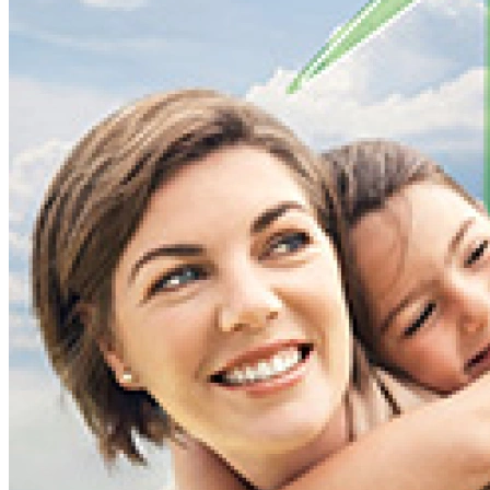
,
ul. Wojska Polskiego 38A
,
86-105
,
Świecie
pon. - pt. 8:00 - 16:00
Umów wizytę
Doładuj energię kodem przedpłatowym
Biuro Obsługi Klienta
Świnoujście
,
ul. Piastowska 56-57
,
72-600
,
Świnoujście
pon., pt. 8:00 - 16:00
Umów wizytę
Doładuj energię kodem przedpłatowym
Biuro Obsługi Klienta
Szamotuły
,
ul. Nowowiejskiego 6
,
64-500
,
Szamotuły
pon. - pt. 8:00 - 16:00
Umów wizytę