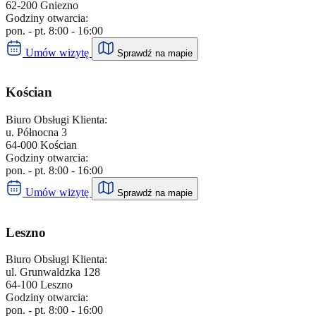
Umów wizytę
62-200 Gniezno
Godziny otwarcia:
Doładuj energię kodem przedpłatowym
pon. - pt. 8:00 - 16:00
Biuro Obsługi Klienta
Inowrocław
Umów wizytę
Sprawdź na mapie
,
ul. Szymborska 32
,
88-104
,
Inowrocław
Kościan
pon. - pt. 8:00 - 16:00
Biuro Obsługi Klienta:
Umów wizytę
u. Północna 3
Doładuj energię kodem przedpłatowym
64-000 Kościan
Biuro Obsługi Klienta
Godziny otwarcia:
Kościan
pon. - pt. 8:00 - 16:00
Umów wizytę
Sprawdź na mapie
,
u. Północna 3
,
64-000
,
Kościan
Leszno
pon. - pt. 8:00 - 16:00
Umów wizytę
Biuro Obsługi Klienta:
Doładuj energię kodem przedpłatowym
ul. Grunwaldzka 128
Biuro Obsługi Klienta
64-100 Leszno
Krosno Odrzańskie
Godziny otwarcia:
pon. - pt. 8:00 - 16:00