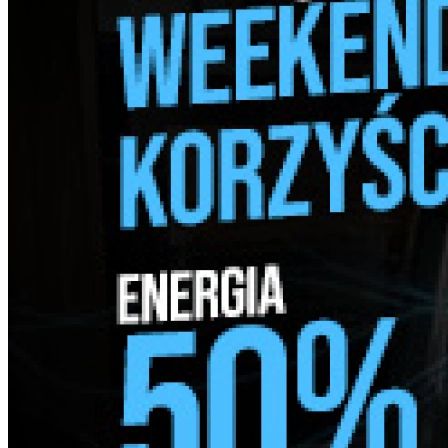
pon. - pt. 8:00 - 16:00
Umów wizytę
Doładuj energię kodem przedpłatowym
Biuro Obsługi Klienta
Piła
,
Aleja Poznańska 34
,
64-920
,
Piła
pon. - pt. 8:00 - 16:00
Umów wizytę
Doładuj energię kodem przedpłatowym
Biuro Obsługi Klienta
Poznań
,
ul. Baraniaka 6 (Malta House)
,
61-131
,
Poznań
pon., pt. 8:00 - 16:00
Umów wizytę
Doładuj energię kodem przedpłatowym
Biuro Obsługi Klienta