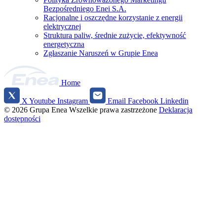
Bezpośredniego Enei S.A.
Racjonalne i oszczędne korzystanie z energii
elektrycznej
Struktura paliw, średnie zużycie, efektywność
energetyczna
Zgłaszanie Naruszeń w Grupie Enea
Home
X
Youtube
Instagram
Email
Facebook
Linkedin
Social
© 2026 Grupa Enea
Wszelkie prawa zastrzeżone
Deklaracja
media
dostępności