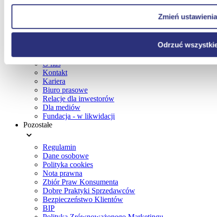
Doładuj energię kodem przedpłatowym
Kontakt dla Domu
Biuro Obsługi Klienta
Kontakt dla Małych firm
Zmień ustawieni
Zielona Góra
Kontakt dla Biznesu
Komunikaty dla Klientów
,
ul. Prosta 15
,
65-783
,
Zielona Góra
Grupa Enea
Odrzuć wszystki
pon. - pt. 8:00 - 16:00
O nas
Umów wizytę
Kontakt
Kariera
Doładuj energię kodem przedpłatowym
Biuro prasowe
Relacje dla inwestorów
Dla mediów
Fundacja - w likwidacji
Pozostałe
Regulamin
Dane osobowe
Polityka cookies
Nota prawna
Zbiór Praw Konsumenta
Dobre Praktyki Sprzedawców
Bezpieczeństwo Klientów
BIP
Polityka Zrównoważonego Marketingu