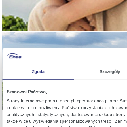
Doładuj energię kodem przedpłatowym
Biuro Obsługi Klienta
Szczecin
,
al. Wojska Polskiego 74
,
70-482
,
Szczecin
pon. - pt. 8:00 - 16:00
Umów wizytę
Doładuj energię kodem przedpłatowym
Biuro Obsługi Klienta
Szczecin
Zgoda
Szczegóły
,
ul. Struga 15
,
70-767
,
Szczecin
Szanowni Państwo,
pon. - pt. 8:00 - 16:00
Umów wizytę
Strony internetowe portalu enea.pl, operator.enea.pl oraz S
Doładuj energię kodem przedpłatowym
cookie w celu umożliwienia Państwu korzystania z ich zawar
Biuro Obsługi Klienta
Enea Komfort
analitycznych i statystycznych, dostosowania układu strony 
Wolsztyn
także w celu wyświetlania spersonalizowanych treści. Zan
Stała cena energii przez 3 lata*