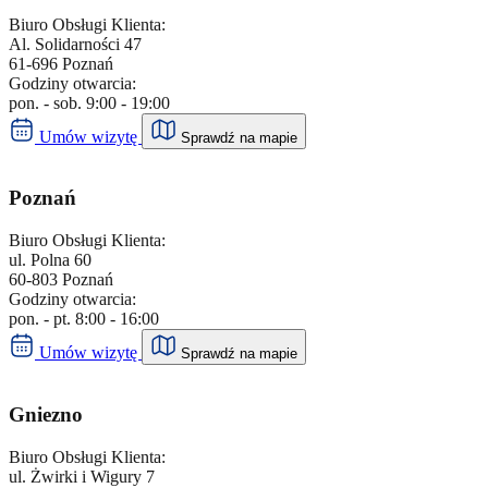
Biuro Obsługi Klienta:
,
ul. Kilińskiego 17
,
72-100
,
Goleniów
Al. Solidarności 47
61-696 Poznań
Godziny otwarcia:
pon. - pt. 8:00 - 16:00
pon. - sob. 9:00 - 19:00
Umów wizytę
Umów wizytę
Sprawdź na mapie
Doładuj energię kodem przedpłatowym
Biuro Obsługi Klienta
Gorzów Wlkp.
Poznań
,
ul. Walczaka 37
,
66-400
,
Gorzów Wlkp.
Biuro Obsługi Klienta:
ul. Polna 60
60-803 Poznań
pon. - pt. 8:00 - 16:00
Godziny otwarcia:
Umów wizytę
pon. - pt. 8:00 - 16:00
Doładuj energię kodem przedpłatowym
Biuro Obsługi Klienta
Umów wizytę
Sprawdź na mapie
Gryfice
Gniezno
,
ul. Parkowa 5
,
72-300
,
Gryfice
Biuro Obsługi Klienta:
pon. - pt. 8:00 - 16:00
ul. Żwirki i Wigury 7