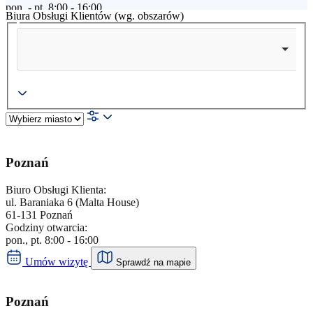
pon. - pt. 8:00 - 16:00
Biura Obsługi Klientów (wg. obszarów)
Umów wizytę
Doładuj energię kodem przedpłatowym
Biuro Obsługi Klienta
Dębno
,
ul. Gorzowska 3
,
74-400
,
Dębno
pon. - pt. 8:00 - 16:00
Umów wizytę
Doładuj energię kodem przedpłatowym
Poznań
Biuro Obsługi Klienta
Gniezno
Biuro Obsługi Klienta:
ul. Baraniaka 6 (Malta House)
61-131 Poznań
,
ul. Żwirki i Wigury 7
,
62-200
,
Gniezno
Godziny otwarcia:
pon., pt. 8:00 - 16:00
pon. - pt. 8:00 - 16:00
Umów wizytę
Umów wizytę
Sprawdź na mapie
Doładuj energię kodem przedpłatowym
Biuro Obsługi Klienta
Poznań
Goleniów