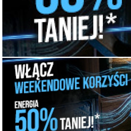
Poznań
,
Al. Solidarności 47
,
61-696
,
Poznań
pon. - sob. 9:00 - 19:00
Umów wizytę
Doładuj energię kodem przedpłatowym
Biuro Obsługi Klienta
Poznań
,
ul. Polna 60
,
60-803
,
Poznań
pon. - pt. 8:00 - 16:00
Umów wizytę
Doładuj energię kodem przedpłatowym
Biuro Obsługi Klienta
Stargard
,
ul. Wyszyńskiego 12-15a
,
73-110
,
Stargard