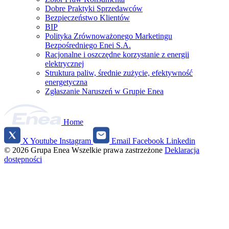
Dobre Praktyki Sprzedawców
Bezpieczeństwo Klientów
BIP
Polityka Zrównoważonego Marketingu
Bezpośredniego Enei S.A.
Racjonalne i oszczędne korzystanie z energii
elektrycznej
Struktura paliw, średnie zużycie, efektywność
energetyczna
Zgłaszanie Naruszeń w Grupie Enea
Home
X
Youtube
Instagram
Email
Facebook
Linkedin
Social
© 2026 Grupa Enea
Wszelkie prawa zastrzeżone
Deklaracja
media
dostępności