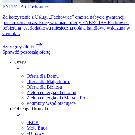
ENERGIA+ Fachowiec
Za korzystanie z Usługi „Fachowiec” oraz za nabycie gwarancji
pochodzenia przez Eneę w ramach oferty ENERGIA+ Fachowiec
pobierana jest dodatkowa miesięczna opłata handlowa wskazana w
Cenniku.
Szczegóły oferty
Sprawdź pozostałą ofertę
Oferta
Menu
Oferta dla Domu
stopki
Oferta dla Małych firm
Oferta dla Biznesu
Zielona energia dla Domu
Zielona energia dla Małych firm
Podmioty współpracujące
Obsługa i kontakt
eBOK
Moja Enea
eUmowy