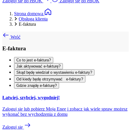
Zaloguj się do eBOK
Zaloguj się do eBOK
Strona domowa
Obsługa klienta
E-faktura
Wróć
E-faktura
Co to jest e-faktura?
Jak aktywować e-fakturę?
Skąd będę wiedział o wystawieniu e-faktury?
Od kiedy będę otrzymywać e-faktury?
Gdzie znajdę e-fakturę?
Łatwiej, szybciej, wygodniej!
Zaloguj się lub pobierz Moją Eneę i zobacz jak wiele spraw możesz
wykonać bez wychodzenia z domu
Zaloguj się