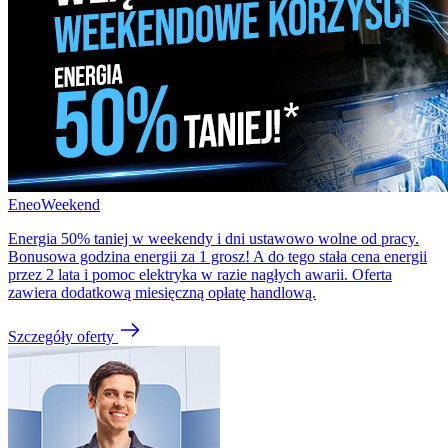
EneoWeekend
Energia 50% taniej w weekendy i dni ustawowo wolne od pracy.
Bonusowa godzina energii za 1 grosz! A do tego stała cena energii
przez 2 lata i pomoc elektryka w razie nagłych awarii. Oferta
zawiera dodatkową miesięczną opłatę handlową.
Szczegóły oferty