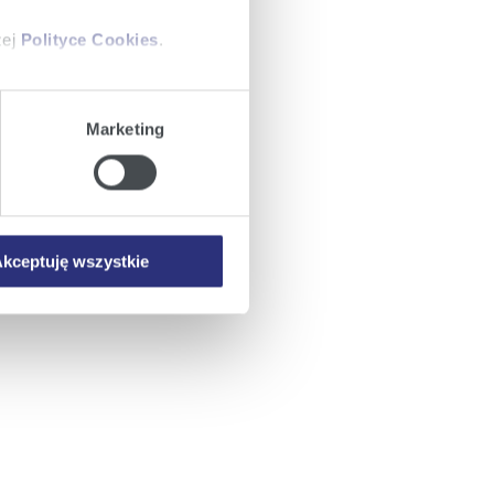
zej
Polityce Cookies
.
ajów plików cookie z
Marketing
iemy umieszczać w Państwa
mowa ta nie dotyczy jednak
wych.
kceptuję wszystkie