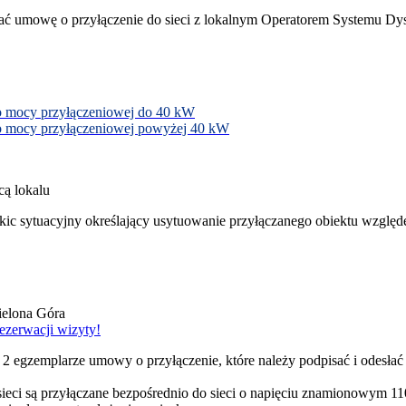
ać umowę o przyłączenie do sieci z lokalnym Operatorem Systemu Dy
o mocy przyłączeniowej do 40 kW
 o mocy przyłączeniowej powyżej 40 kW
cą lokalu
 sytuacyjny określający usytuowanie przyłączanego obiektu względem 
ielona Góra
ezerwacji wizyty!
 2 egzemplarze umowy o przyłączenie, które należy podpisać i odesłać
ieci są przyłączane bezpośrednio do sieci o napięciu znamionowym 110 k