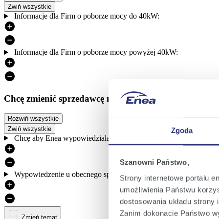
Zwiń wszystkie
Informacje dla Firm o poborze mocy do 40kW:
Informacje dla Firm o poborze mocy powyżej 40kW:
Chcę zmienić sprzedawcę na Eneę
Rozwiń wszystkie
Zwiń wszystkie
Zgoda
Chcę aby Enea wypowiedziała za mnie umowę w moim imieniu
Szanowni Państwo,
Wypowiedzenie u obecnego sprzedawcy zostało złożone
Strony internetowe portalu e
umożliwienia Państwu korzyst
dostosowania układu strony i
Zanim dokonacie Państwo wy
Zmień temat