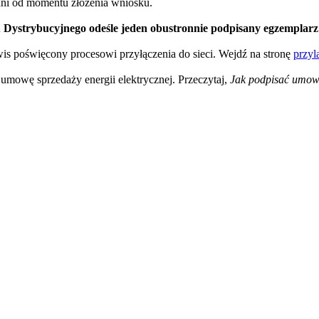
dni od momentu złożenia wniosku.
Dystrybucyjnego odeśle jeden obustronnie podpisany egzemplarz
wis poświęcony procesowi przyłączenia do sieci. Wejdź na stronę
przyl
umowę sprzedaży energii elektrycznej. Przeczytaj,
Jak podpisać umowę