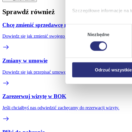
Sprawdź również
Szczegółowe informacje na t
Chcę zmienić sprzedawcę na Eneę
Klikając
Akceptuję wszys
Wybór
których korzystamy, na Pańs
Niezbędne
zgody
Dowiedz się jak zmienić swojego dotychczasowego sprzedawcę na E
Klikając
Zmień ustawieni
urządzeniu.
Klikając
Odrzuć wszystk
Zmiany w umowie
plików cookie niezbędnych do
Odrzuć wszystkie
Dowiedz się jak przepisać umowę na nowego odbiorcę, zmienić adres
Zarezerwuj wizytę w BOK
Jeśli chciałbyś nas odwiedzić zachęcamy do rezerwacji wizyty.