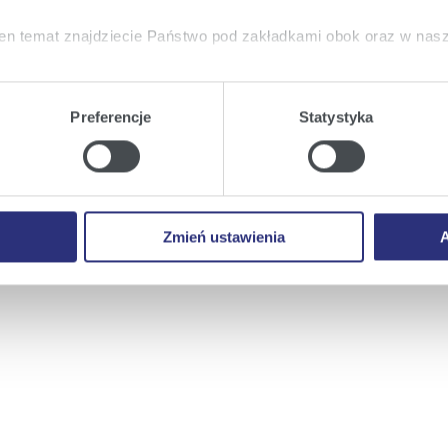
en temat znajdziecie Państwo pod zakładkami obok oraz w nas
tkie
wyrażają Państwo zgodę na umieszczenie wszystkich rodz
twa urządzeniu.
Preferencje
Statystyka
neę.
a
, możecie Państwo wybrać jakie rodzaje plików cookie będz
ie
, odmawiacie Państwo zgody na instalację plików cookie – od
 prawidłowego wyświetlania i działania naszych stron interneto
Zmień ustawienia
A
 do korespondencji.