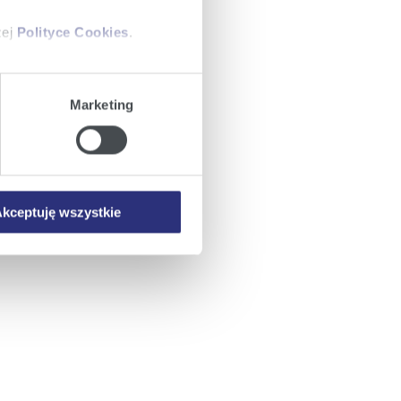
zej
Polityce Cookies
.
ajów plików cookie z
Marketing
iemy umieszczać w Państwa
mowa ta nie dotyczy jednak
wych.
kceptuję wszystkie