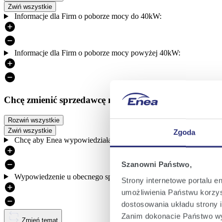
Zwiń wszystkie
Informacje dla Firm o poborze mocy do 40kW:
Informacje dla Firm o poborze mocy powyżej 40kW:
Chcę zmienić sprzedawcę na Eneę
Rozwiń wszystkie
Zwiń wszystkie
Zgoda
Chcę aby Enea wypowiedziała za mnie umowę w moim imieniu
Szanowni Państwo,
Wypowiedzenie u obecnego sprzedawcy zostało złożone
Strony internetowe portalu e
umożliwienia Państwu korzyst
dostosowania układu strony i
Zanim dokonacie Państwo wy
Zmień temat