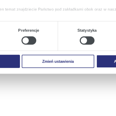
en temat znajdziecie Państwo pod zakładkami obok oraz w nas
tkie
wyrażają Państwo zgodę na umieszczenie wszystkich rodz
twa urządzeniu.
Preferencje
Statystyka
neę.
a
, możecie Państwo wybrać jakie rodzaje plików cookie będz
ie
, odmawiacie Państwo zgody na instalację plików cookie – od
 prawidłowego wyświetlania i działania naszych stron interneto
Zmień ustawienia
A
 do korespondencji.