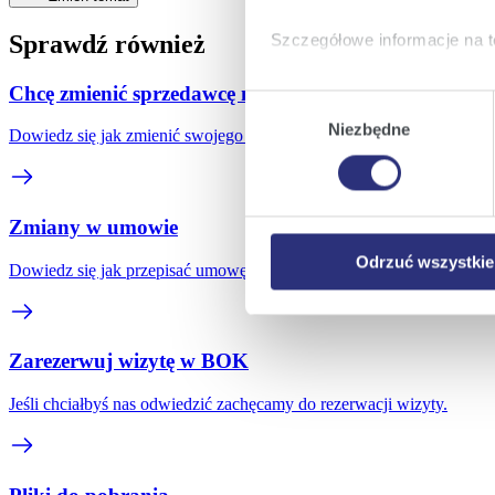
Sprawdź również
Szczegółowe informacje na t
Chcę zmienić sprzedawcę na Eneę
Klikając
Akceptuję wszys
Wybór
których korzystamy, na Pańs
Niezbędne
zgody
Dowiedz się jak zmienić swojego dotychczasowego sprzedawcę na E
Klikając
Zmień ustawieni
urządzeniu.
Klikając
Odrzuć wszystk
Zmiany w umowie
plików cookie niezbędnych do
Odrzuć wszystkie
Dowiedz się jak przepisać umowę na nowego odbiorcę, zmienić adres
Zarezerwuj wizytę w BOK
Jeśli chciałbyś nas odwiedzić zachęcamy do rezerwacji wizyty.