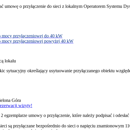
ać umowę o przyłączenie do sieci z lokalnym Operatorem Systemu Dy
o mocy przyłączeniowej do 40 kW
 o mocy przyłączeniowej powyżej 40 kW
cą lokalu
 sytuacyjny określający usytuowanie przyłączanego obiektu względem 
ielona Góra
ezerwacji wizyty!
 2 egzemplarze umowy o przyłączenie, które należy podpisać i odesłać
ieci są przyłączane bezpośrednio do sieci o napięciu znamionowym 110 k