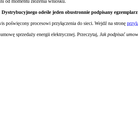
dni od momentu złożenia wniosku.
Dystrybucyjnego odeśle jeden obustronnie podpisany egzemplarz
wis poświęcony procesowi przyłączenia do sieci. Wejdź na stronę
przyl
umowę sprzedaży energii elektrycznej. Przeczytaj,
Jak podpisać umowę