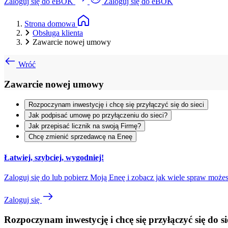
Zaloguj się do eBOK
Zaloguj się do eBOK
Strona domowa
Obsługa klienta
Zawarcie nowej umowy
Wróć
Zawarcie nowej umowy
Rozpoczynam inwestycję i chcę się przyłączyć się do sieci
Jak podpisać umowę po przyłączeniu do sieci?
Jak przepisać licznik na swoją Firmę?
Chcę zmienić sprzedawcę na Eneę
Łatwiej, szybciej, wygodniej!
Zaloguj się do lub pobierz Moją Eneę i zobacz jak wiele spraw mo
Zaloguj się
Rozpoczynam inwestycję i chcę się przyłączyć się do si