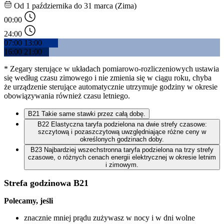
Od 1 października do 31 marca (Zima)
00:00
24:00
07:00
13:00
16:00
21:00
* Zegary sterujące w układach pomiarowo-rozliczeniowych ustawia
się według czasu zimowego i nie zmienia się w ciągu roku, chyba
że urządzenie sterujące automatycznie utrzymuje godziny w okresie
obowiązywania również czasu letniego.
B21
Takie same stawki przez całą dobę.
B22
Elastyczna taryfa podzielona na dwie strefy czasowe:
szczytową i pozaszczytową uwzględniające różne ceny w
określonych godzinach doby.
B23
Najbardziej wszechstronna taryfa podzielona na trzy strefy
czasowe, o różnych cenach energii elektrycznej w okresie letnim
i zimowym.
Strefa godzinowa B21
Polecamy, jeśli 
znacznie mniej prądu zużywasz w nocy i w dni wolne