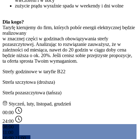
wieczorem i w nocy
zużycie prądu wyraźnie spada w weekendy i dni wolne
Dla kogo? 
Taryfę kierujemy do firm, których pobór energii elektrycznej będzie 
realizowany 
w znacznej części w godzinach obowiązywania strefy 
pozaszczytowej. Analizując to rozwiązanie zauważysz, że w 
zależności od miesiąca, nawet do 20 godzin w ciągu doby cena 
będzie niższa o ok. 20%. Jeśli cenisz sobie przejrzyste propozycje, 
ta oferta sprosta Twoim wymaganiom.
Strefy godzinowe w taryfie B22
Strefa szczytowa (droższa)
Strefa pozaszczytowa (tańsza)
Styczeń, luty, listopad, grudzień
00:00
24:00
08:00
11:00
16:00
21:00