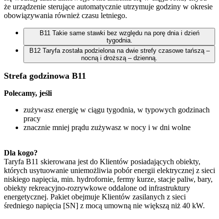
że urządzenie sterujące automatycznie utrzymuje godziny w okresie
obowiązywania również czasu letniego.
B11
Takie same stawki bez względu na porę dnia i dzień
tygodnia.
B12
Taryfa została podzielona na dwie strefy czasowe tańszą –
nocną i droższą – dzienną.
Strefa godzinowa B11
Polecamy, jeśli 
zużywasz energię w ciągu tygodnia, w typowych godzinach 
pracy
znacznie mniej prądu zużywasz w nocy i w dni wolne
Dla kogo?
Taryfa B11 skierowana jest do Klientów posiadających obiekty,
których usytuowanie uniemożliwia pobór energii elektrycznej z sieci
niskiego napięcia, min. hydrofornie, fermy kurze, stacje paliw, bary,
obiekty rekreacyjno-rozrywkowe oddalone od infrastruktury
energetycznej. Pakiet obejmuje Klientów zasilanych z sieci
średniego napięcia [SN] z mocą umowną nie większą niż 40 kW.