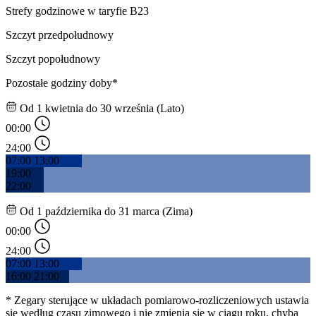
Strefy godzinowe w taryfie B23
Szczyt przedpołudnowy
Szczyt popołudnowy
Pozostałe godziny doby*
Od 1 kwietnia do 30 września (Lato)
00:00
24:00
07:00
13:00
19:00
22:00
Od 1 października do 31 marca (Zima)
00:00
24:00
07:00
13:00
16:00
21:00
* Zegary sterujące w układach pomiarowo-rozliczeniowych ustawia
się według czasu zimowego i nie zmienia się w ciągu roku, chyba