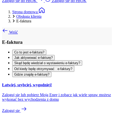
Zaloguj się do eBOK
Zaloguj się do eBOK
Strona domowa
Obsługa klienta
E-faktura
Wróć
E-faktura
Co to jest e-faktura?
Jak aktywować e-fakturę?
Skąd będę wiedział o wystawieniu e-faktury?
Od kiedy będę otrzymywać e-faktury?
Gdzie znajdę e-fakturę?
Łatwiej, szybciej, wygodniej!
Zaloguj się lub pobierz Moją Eneę i zobacz jak wiele spraw możesz
wykonać bez wychodzenia z domu
Zaloguj się