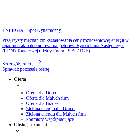
ENERGIA+ Spot Dynamiczny
Przejrzysty mechanizm kształtowania ceny rozliczeniowej energii w 
oparciu o aktualne notowania giełdowe Rynku Dnia Następnego 
(RDN) Towarowej Giełdy Energii S.A. (TGE).
Szczegóły oferty
Sprawdź pozostałą ofertę
Oferta
Menu
Oferta dla Domu
stopki
Oferta dla Małych firm
Oferta dla Biznesu
Zielona energia dla Domu
Zielona energia dla Małych firm
Podmioty współpracujące
Obsługa i kontakt