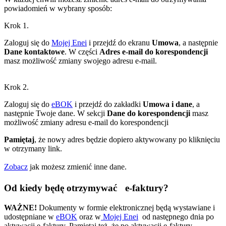
powiadomień w wybrany sposób:
Krok 1.
Zaloguj się do
Mojej Enei
i przejdź do ekranu
Umowa
, a następnie
Dane kontaktowe
. W części
Adres e-mail do korespondencji
masz możliwość zmiany swojego adresu e-mail.
Krok 2.
Zaloguj się do
eBOK
i przejdź do zakładki
Umowa i dane
, a
następnie Twoje dane. W sekcji
Dane do korespondencji
masz
możliwość zmiany adresu e-mail do korespondencji
Pamiętaj
, że nowy adres będzie dopiero aktywowany po kliknięciu
w otrzymany link.
Zobacz
jak możesz zmienić inne dane.
Od kiedy będę otrzymywać e-faktury?
WAŻNE!
Dokumenty w formie elektronicznej będą wystawiane i
udostępniane w
eBOK
oraz w
Mojej Enei
od następnego dnia po
aktywacji e-faktury. Pamiętaj też, że po aktywacji e-faktury