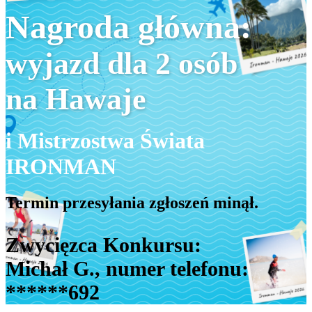
Nagroda główna:
wyjazd dla 2 osób
na Hawaje
i Mistrzostwa Świata
IRONMAN
Termin przesyłania zgłoszeń minął.
Zwycięzca Konkursu:
Michał G., numer telefonu:
******692