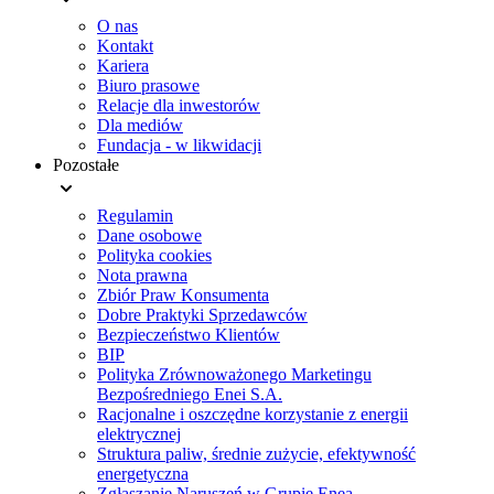
O nas
Kontakt
Kariera
Biuro prasowe
Relacje dla inwestorów
Dla mediów
Fundacja - w likwidacji
Pozostałe
Regulamin
Dane osobowe
Polityka cookies
Nota prawna
Zbiór Praw Konsumenta
Dobre Praktyki Sprzedawców
Bezpieczeństwo Klientów
BIP
Polityka Zrównoważonego Marketingu
Bezpośredniego Enei S.A.
Racjonalne i oszczędne korzystanie z energii
elektrycznej
Struktura paliw, średnie zużycie, efektywność
energetyczna
Zgłaszanie Naruszeń w Grupie Enea