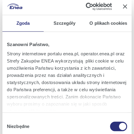
Zaloguj się do eBOK
Zaloguj się do eBOK
Strona domowa
Rejon Bydgoszcz ENEA Serwis sp. z o.o. zaprasza do
Zgoda
Szczegóły
O plikach cookies
współpracy
29 Kwietnia 2026
Szanowni Państwo,
Rejon Bydgoszcz ENEA Serwis sp. z o.o. zaprasza
do współpracy
Strony internetowe portalu enea.pl, operator.enea.pl oraz
Strefy Zakupów ENEA wykorzystują pliki cookie w celu
umożliwienia Państwu korzystania z ich zawartości,
Rejon Bydgoszcz zaproszenie do współpracy
prowadzenia przez nas działań analitycznych i
statystycznych, dostosowania układu strony internetowej
Oferta
Menu
do Państwa preferencji, a także w celu wyświetlania
spersonalizowanych treści. Zanim dokonacie Państwo
Oferta dla Domu
stopki
Oferta dla Małych firm
wyboru prosimy o zapoznanie się w jaki sposób
Oferta dla Biznesu
używamy plików cookie.
Zielona energia dla Domu
Zielona energia dla Małych firm
Wybór
Podmioty współpracujące
Szczegółowe informacje na ten temat znajdziecie
Niezbędne
zgody
Obsługa i kontakt
Państwo pod zakładkami obok oraz w naszej
Polityce