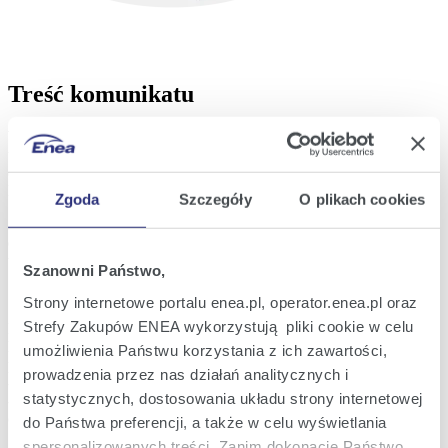
Treść komunikatu
W eBOK oraz aplikacji mobilnej Moja Enea wprowadzimy
ułatwienia logowania. Wkrótce do Aplikacji klienckich Enei
(eBOK, aplikacja mobilna oraz moduł eUmowy) wystarczy jeden
login i hasło.
Zgoda
Szczegóły
O plikach cookies
Zwiększamy też bezpieczeństwo dostępu do aplikacji poprzez
dodatkowe uwierzytelnianie kodem SMS wysyłanym na numer
telefonu użytkownika.
Szanowni Państwo,
Strony internetowe portalu enea.pl, operator.enea.pl oraz
Strefy Zakupów ENEA wykorzystują pliki cookie w celu
Pamiętaj, Twój login i hasło pozostają bez zmian. Przy pierwszym
logowaniu po zmianach przejdziesz krótki proces, w którym
umożliwienia Państwu korzystania z ich zawartości,
poprosimy Cię o uzupełnienie danych:
prowadzenia przez nas działań analitycznych i
- numeru telefonu,
statystycznych, dostosowania układu strony internetowej
- imienia i nazwiska
oraz o akceptację regulaminu nowej wersji platformy do logowania.
do Państwa preferencji, a także w celu wyświetlania
spersonalizowanych treści. Zanim dokonacie Państwo