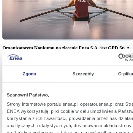
Organizatorem Konkursu na zlecenie Enea S.A. jest GPD Sp. z
o.o. sp.k. z siedzibą w Poznaniu.
Zobacz także
Zgoda
Szczegóły
O plik
Rozwiń wszystkie
Zwiń wszystkie
Regulamin konkursu
Szanowni Państwo,
Strony internetowe portalu enea.pl, operator.enea.pl oraz St
ENEA wykorzystują pliki cookie w celu umożliwienia Państ
Regulamin Strefy Zakupów Enei
korzystania z ich zawartości, prowadzenia przez nas działa
analitycznych i statystycznych, dostosowania układu strony 
do Państwa preferencji, a także w celu wyświetlania sperso