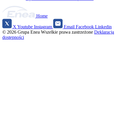
Home
X
Youtube
Instagram
Email
Facebook
Linkedin
Social
© 2026 Grupa Enea
Wszelkie prawa zastrzeżone
Deklaracja
media
dostępności