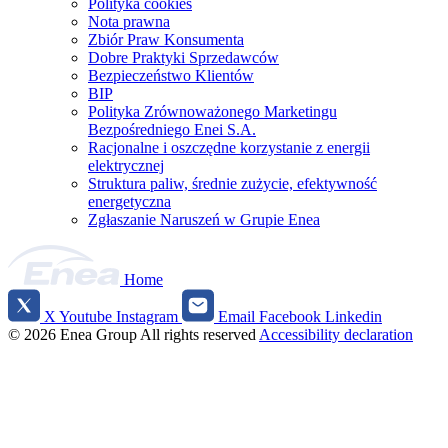
Polityka cookies
Nota prawna
Zbiór Praw Konsumenta
Dobre Praktyki Sprzedawców
Bezpieczeństwo Klientów
BIP
Polityka Zrównoważonego Marketingu
Bezpośredniego Enei S.A.
Racjonalne i oszczędne korzystanie z energii
elektrycznej
Struktura paliw, średnie zużycie, efektywność
energetyczna
Zgłaszanie Naruszeń w Grupie Enea
Home
X
Youtube
Instagram
Email
Facebook
Linkedin
Social
© 2026 Enea Group
All rights reserved
Accessibility declaration
media