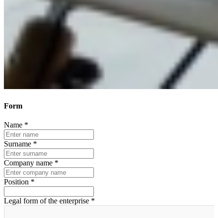
Form
Form
Name
*
Surname
*
Company name
*
Position
*
Legal form of the enterprise
*