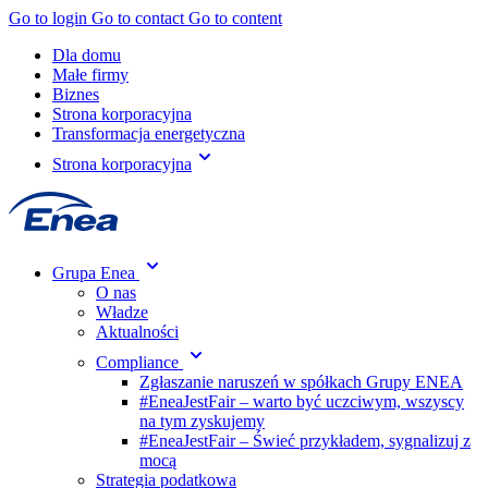
Go to login
Go to contact
Go to content
Dla domu
Małe firmy
Biznes
Strona korporacyjna
Transformacja energetyczna
Strona korporacyjna
Grupa Enea
O nas
Władze
Aktualności
Compliance
Zgłaszanie naruszeń w spółkach Grupy ENEA
#EneaJestFair – warto być uczciwym, wszyscy
na tym zyskujemy
#EneaJestFair – Świeć przykładem, sygnalizuj z
mocą
Strategia podatkowa