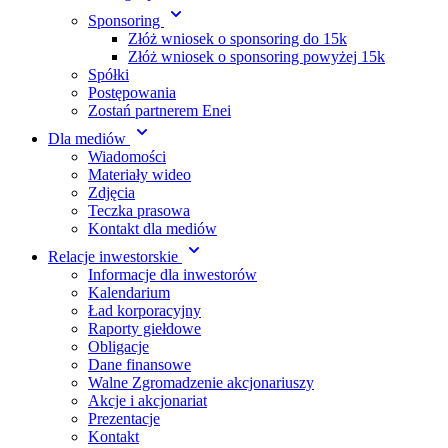
Sponsoring
Złóż wniosek o sponsoring do 15k
Złóż wniosek o sponsoring powyżej 15k
Spółki
Postępowania
Zostań partnerem Enei
Dla mediów
Wiadomości
Materiały wideo
Zdjęcia
Teczka prasowa
Kontakt dla mediów
Relacje inwestorskie
Informacje dla inwestorów
Kalendarium
Ład korporacyjny
Raporty giełdowe
Obligacje
Dane finansowe
Walne Zgromadzenie akcjonariuszy
Akcje i akcjonariat
Prezentacje
Kontakt