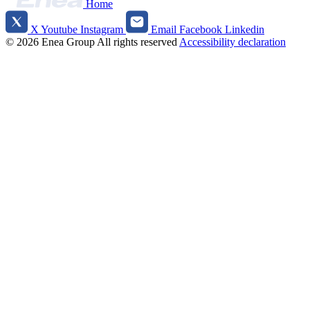
Home
X
Youtube
Instagram
Email
Facebook
Linkedin
Social
© 2026 Enea Group
All rights reserved
Accessibility declaration
media