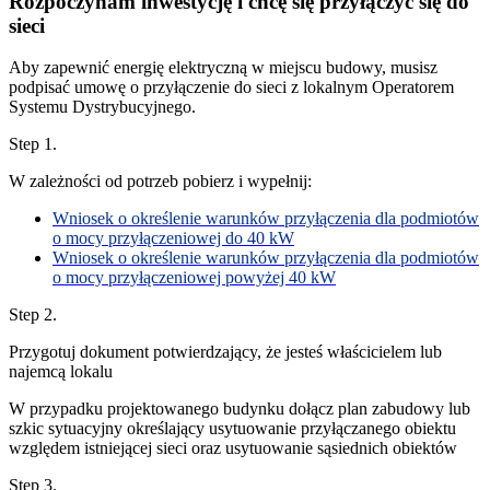
Rozpoczynam inwestycję i chcę się przyłączyć się do
sieci
Aby zapewnić energię elektryczną w miejscu budowy, musisz
podpisać umowę o przyłączenie do sieci z lokalnym Operatorem
Systemu Dystrybucyjnego.
Step 1.
W zależności od potrzeb pobierz i wypełnij:
Wniosek o określenie warunków przyłączenia dla podmiotów
o mocy przyłączeniowej do 40 kW
Wniosek o określenie warunków przyłączenia dla podmiotów
o mocy przyłączeniowej powyżej 40 kW
Step 2.
Przygotuj dokument potwierdzający, że jesteś właścicielem lub
najemcą lokalu
W przypadku projektowanego budynku dołącz plan zabudowy lub
szkic sytuacyjny określający usytuowanie przyłączanego obiektu
względem istniejącej sieci oraz usytuowanie sąsiednich obiektów
Step 3.