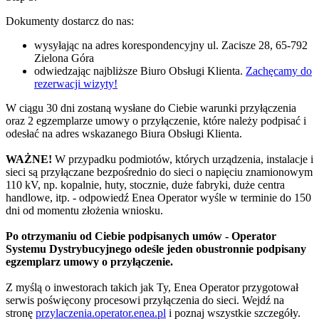
Dokumenty dostarcz do nas:
wysyłając na adres korespondencyjny ul. Zacisze 28, 65-792
Zielona Góra
odwiedzając najbliższe Biuro Obsługi Klienta.
Zachęcamy do
rezerwacji wizyty!
W ciągu 30 dni zostaną wysłane do Ciebie warunki przyłączenia
oraz 2 egzemplarze umowy o przyłączenie, które należy podpisać i
odesłać na adres wskazanego Biura Obsługi Klienta.
WAŻNE!
W przypadku podmiotów, których urządzenia, instalacje i
sieci są przyłączane bezpośrednio do sieci o napięciu znamionowym
110 kV, np. kopalnie, huty, stocznie, duże fabryki, duże centra
handlowe, itp. - odpowiedź Enea Operator wyśle w terminie do 150
dni od momentu złożenia wniosku.
Po otrzymaniu od Ciebie podpisanych umów - Operator
Systemu Dystrybucyjnego odeśle jeden obustronnie podpisany
egzemplarz umowy o przyłączenie.
Z myślą o inwestorach takich jak Ty, Enea Operator przygotował
serwis poświęcony procesowi przyłączenia do sieci. Wejdź na
stronę
przylaczenia.operator.enea.pl
i poznaj wszystkie szczegóły.