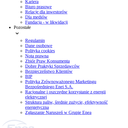
Kariera
Biuro prasowe
Relacje dla inwestorów
Dla mediów
Fundacja - w likwidacji
Pozostałe
Regulamin
Dane osobowe
Polityka cookies
Nota prawna
Zbiór Praw Konsumenta
Dobre Praktyki Sprzedawców
Bezpieczeństwo Klientów
BIP
Polityka Zrównoważonego Marketingu
Bezpośredniego Enei S.A.
Racjonalne i oszczędne korzystanie z energii
elektrycznej
Struktura paliw, średnie zużycie, efektywność
energetyczna
Zgłaszanie Naruszeń w Grupie Enea