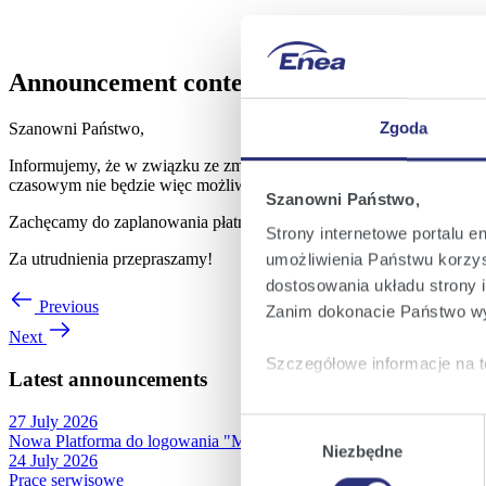
Announcement content
Zgoda
Szanowni Państwo,
Informujemy, że w związku ze zmianą czasu, w niedzielę 26.10.2025
czasowym nie będzie więc możliwości realizowania płatności w eBOK
Szanowni Państwo,
Zachęcamy do zaplanowania płatności w innych godzinach.
Strony internetowe portalu e
Za utrudnienia przepraszamy!
umożliwienia Państwu korzyst
dostosowania układu strony i
Previous
Zanim dokonacie Państwo wy
Next
Szczegółowe informacje na t
Latest announcements
Klikając
Akceptuję wszys
27 July 2026
Wybór
Nowa Platforma do logowania "Moja Enea"
których korzystamy, na Pańs
Niezbędne
zgody
24 July 2026
Klikając
Zmień ustawieni
Prace serwisowe