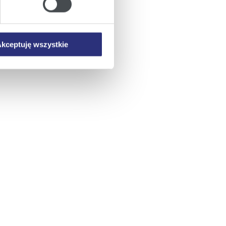
mowa ta nie dotyczy jednak
wych.
kceptuję wszystkie