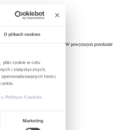
O plikach cookies
kcje systemu PayU będą niedostępne. W powyższym przedziale
 pliki cookie w celu
nych i statystycznych,
a spersonalizowanych treści.
cookie.
zej
Polityce Cookies
.
ajów plików cookie z
Marketing
iemy umieszczać w Państwa