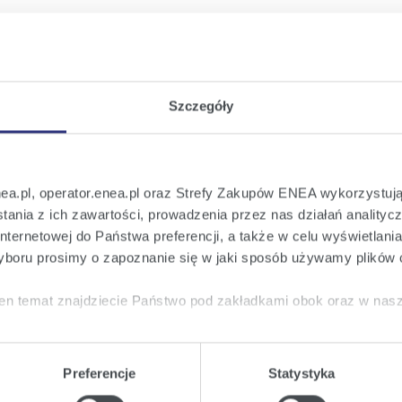
Szczegóły
 od 02:00 (czasu letniego) do 06:00 (czasu zimowego) wszystkie fun
 oraz aplikacji mobilnej Moja Enea.
nea.pl, operator.enea.pl oraz Strefy Zakupów ENEA wykorzystują
ania z ich zawartości, prowadzenia przez nas działań analitycz
nternetowej do Państwa preferencji, a także w celu wyświetlani
boru prosimy o zapoznanie się w jaki sposób używamy plików 
en temat znajdziecie Państwo pod zakładkami obok oraz w nas
tkie
wyrażają Państwo zgodę na umieszczenie wszystkich rodz
twa urządzeniu.
Preferencje
Statystyka
a
, możecie Państwo wybrać jakie rodzaje plików cookie będz