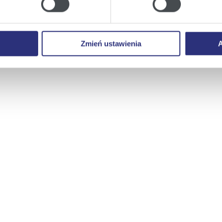
ie
, odmawiacie Państwo zgody na instalację plików cookie – od
 prawidłowego wyświetlania i działania naszych stron interneto
Zmień ustawienia
A