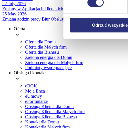
urządzeniu.
22 July 2026
Zmiany w Aplikacjach klienckich
Klikając
Odrzuć wszystk
25 May 2026
plików cookie niezbędnych do
Zmiana godzin pracy Biur Obsługi Klienta
Odrzuć wszystkie
Oferta
Footer
Oferta dla Domu
menu
Oferta dla Małych firm
Oferta dla Biznesu
Zielona energia dla Domu
Zielona energia dla Małych firm
Podmioty współpracujące
Obsługa i kontakt
eBOK
Moja Enea
eUmowy
eFormularze
Obsługa Klienta dla Domu
Obsługa Klienta dla Małych firm
Obsługa Klienta dla Biznesu
Kontakt dla Domu
Kontakt dla Małych firm