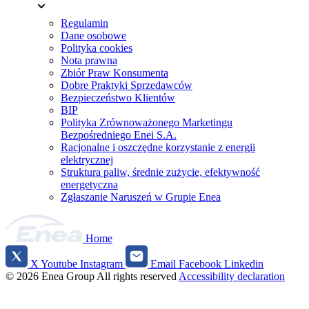
Regulamin
Dane osobowe
Polityka cookies
Nota prawna
Zbiór Praw Konsumenta
Dobre Praktyki Sprzedawców
Bezpieczeństwo Klientów
BIP
Polityka Zrównoważonego Marketingu
Bezpośredniego Enei S.A.
Racjonalne i oszczędne korzystanie z energii
elektrycznej
Struktura paliw, średnie zużycie, efektywność
energetyczna
Zgłaszanie Naruszeń w Grupie Enea
Home
X
Youtube
Instagram
Email
Facebook
Linkedin
Social
© 2026 Enea Group
All rights reserved
Accessibility declaration
media