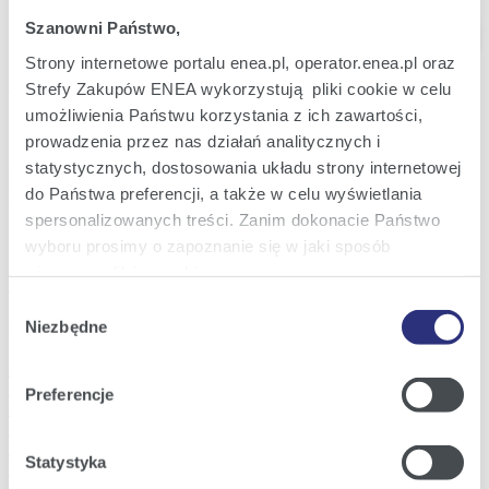
Szanowni Państwo,
Strony internetowe portalu enea.pl, operator.enea.pl oraz
Announcement content
Strefy Zakupów ENEA wykorzystują pliki cookie w celu
umożliwienia Państwu korzystania z ich zawartości,
Szanowni Państwo,
prowadzenia przez nas działań analitycznych i
informujemy, że w dniach 17-18 kwietnia oraz 2 maja br. Mobilne
statystycznych, dostosowania układu strony internetowej
Biuro Obsługi Klienta będzie nieczynne. Zapraszamy do rezerwacji
do Państwa preferencji, a także w celu wyświetlania
wizyty w innym terminie.
spersonalizowanych treści. Zanim dokonacie Państwo
wyboru prosimy o zapoznanie się w jaki sposób
Previous
używamy plików cookie.
Next
Wybór
Szczegółowe informacje na ten temat znajdziecie
Latest announcements
Niezbędne
zgody
Państwo pod zakładkami obok oraz w naszej
Polityce
27 July 2026
Cookies
.
Nowa Platforma do logowania "Moja Enea"
Preferencje
24 July 2026
Prace serwisowe
Klikając
Akceptuję wszystkie
wyrażają Państwo
22 July 2026
zgodę na umieszczenie wszystkich rodzajów plików
Statystyka
Zmiany w Aplikacjach klienckich
cookie z których korzystamy, na Państwa urządzeniu.
25 May 2026