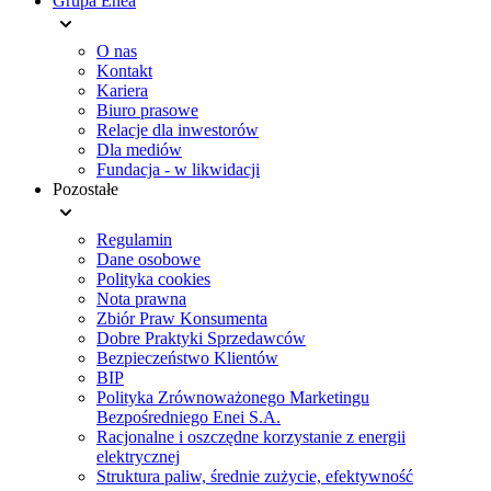
Grupa Enea
O nas
Kontakt
Kariera
Biuro prasowe
Relacje dla inwestorów
Dla mediów
Fundacja - w likwidacji
Pozostałe
Regulamin
Dane osobowe
Polityka cookies
Nota prawna
Zbiór Praw Konsumenta
Dobre Praktyki Sprzedawców
Bezpieczeństwo Klientów
BIP
Polityka Zrównoważonego Marketingu
Bezpośredniego Enei S.A.
Racjonalne i oszczędne korzystanie z energii
elektrycznej
Struktura paliw, średnie zużycie, efektywność