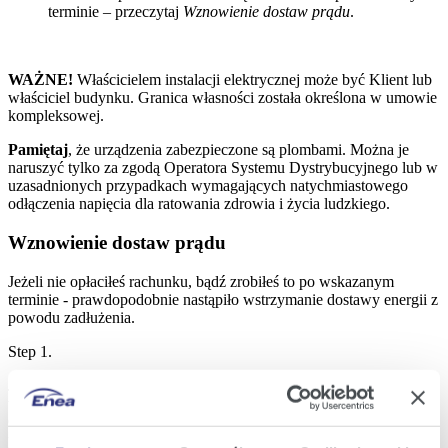
terminie – przeczytaj
Wznowienie dostaw prądu
.
WAŻNE!
Właścicielem instalacji elektrycznej może być Klient lub
właściciel budynku. Granica własności została określona w umowie
kompleksowej.
Pamiętaj
, że urządzenia zabezpieczone są plombami. Można je
naruszyć tylko za zgodą Operatora Systemu Dystrybucyjnego lub w
uzasadnionych przypadkach wymagających natychmiastowego
odłączenia napięcia dla ratowania zdrowia i życia ludzkiego.
Wznowienie dostaw prądu
Jeżeli nie opłaciłeś rachunku, bądź zrobiłeś to po wskazanym
terminie - prawdopodobnie nastąpiło wstrzymanie dostawy energii z
powodu zadłużenia.
Step 1.
Jak najszybciej ureguluj należność przez swoje konto w eBOK lub
w Mojej Enei. Możesz wybrać inną formę płatności dogodną dla
Ciebie. Pamiętaj o opłaceniu wszystkich rachunków, których termin
płatności już minął.