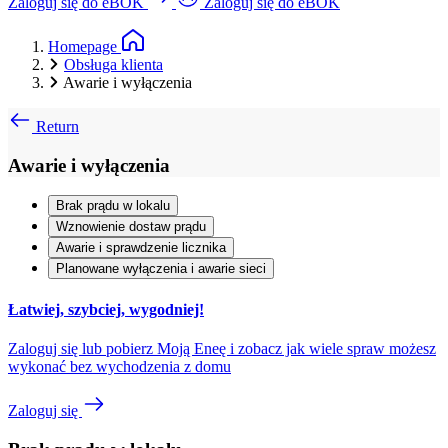
Zaloguj się do eBOK
Zaloguj się do eBOK
Homepage
Obsługa klienta
Awarie i wyłączenia
Return
Awarie i wyłączenia
Brak prądu w lokalu
Wznowienie dostaw prądu
Awarie i sprawdzenie licznika
Planowane wyłączenia i awarie sieci
Łatwiej, szybciej, wygodniej!
Zaloguj się lub pobierz Moją Eneę i zobacz jak wiele spraw możesz
wykonać bez wychodzenia z domu
Zaloguj się