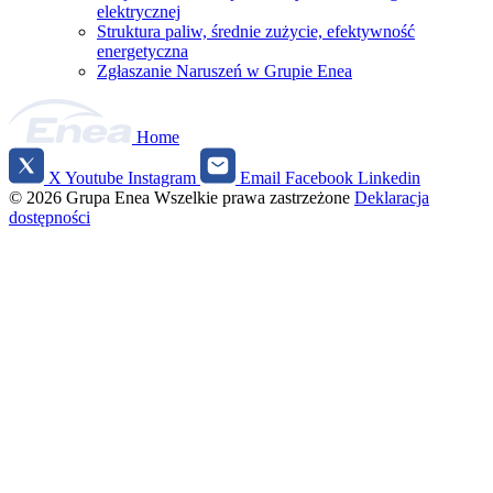
elektrycznej
Struktura paliw, średnie zużycie, efektywność
energetyczna
Zgłaszanie Naruszeń w Grupie Enea
Home
X
Youtube
Instagram
Email
Facebook
Linkedin
Social
© 2026 Grupa Enea
Wszelkie prawa zastrzeżone
Deklaracja
media
dostępności