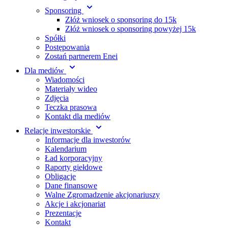
Sponsoring
Złóż wniosek o sponsoring do 15k
Złóż wniosek o sponsoring powyżej 15k
Spółki
Postępowania
Zostań partnerem Enei
Dla mediów
Wiadomości
Materiały wideo
Zdjęcia
Teczka prasowa
Kontakt dla mediów
Relacje inwestorskie
Informacje dla inwestorów
Kalendarium
Ład korporacyjny
Raporty giełdowe
Obligacje
Dane finansowe
Walne Zgromadzenie akcjonariuszy
Akcje i akcjonariat
Prezentacje
Kontakt