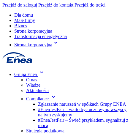
Przejdź do zaloguj
Przejdź do kontakt
Przejdź do treści
Dla domu
Małe firmy
Biznes
Strona korporacyjna
Transformacja energetyczna
Strona korporacyjna
Grupa Enea
O nas
Władze
Aktualności
Compliance
Zgłaszanie naruszeń w spółkach Grupy ENEA
#EneaJestFair – warto być uczciwym, wszyscy
na tym zyskujemy
#EneaJestFair – Świeć przykładem, sygnalizuj z
mocą
Strategia podatkowa