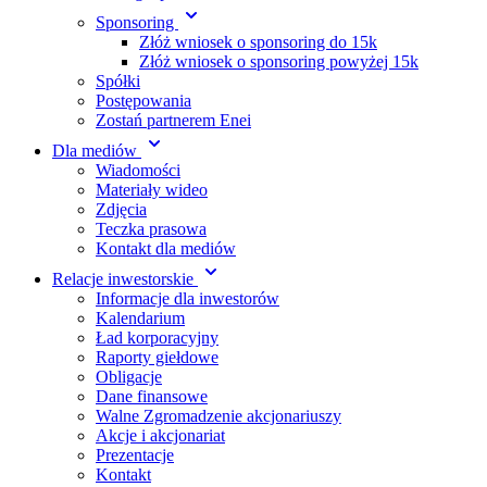
Sponsoring
Złóż wniosek o sponsoring do 15k
Złóż wniosek o sponsoring powyżej 15k
Spółki
Postępowania
Zostań partnerem Enei
Dla mediów
Wiadomości
Materiały wideo
Zdjęcia
Teczka prasowa
Kontakt dla mediów
Relacje inwestorskie
Informacje dla inwestorów
Kalendarium
Ład korporacyjny
Raporty giełdowe
Obligacje
Dane finansowe
Walne Zgromadzenie akcjonariuszy
Akcje i akcjonariat
Prezentacje
Kontakt