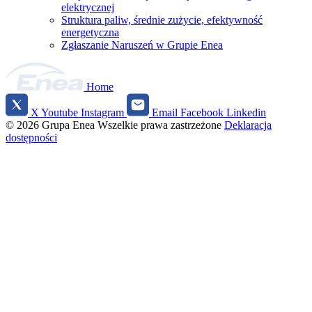
elektrycznej
Struktura paliw, średnie zużycie, efektywność
energetyczna
Zgłaszanie Naruszeń w Grupie Enea
Home
X
Youtube
Instagram
Email
Facebook
Linkedin
Social
© 2026 Grupa Enea
Wszelkie prawa zastrzeżone
Deklaracja
media
dostępności