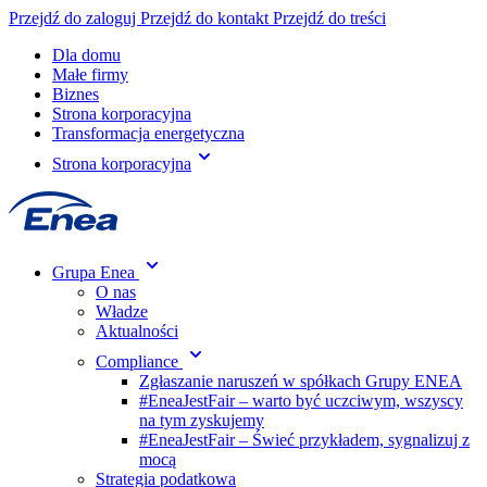
Przejdź do zaloguj
Przejdź do kontakt
Przejdź do treści
Dla domu
Małe firmy
Biznes
Strona korporacyjna
Transformacja energetyczna
Strona korporacyjna
Grupa Enea
O nas
Władze
Aktualności
Compliance
Zgłaszanie naruszeń w spółkach Grupy ENEA
#EneaJestFair – warto być uczciwym, wszyscy
na tym zyskujemy
#EneaJestFair – Świeć przykładem, sygnalizuj z
mocą
Strategia podatkowa