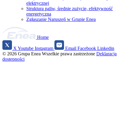
elektrycznej
Struktura paliw, średnie zużycie, efektywność
energetyczna
Zgłaszanie Naruszeń w Grupie Enea
Home
X
Youtube
Instagram
Email
Facebook
Linkedin
Social
© 2026 Grupa Enea
Wszelkie prawa zastrzeżone
Deklaracja
media
dostępności