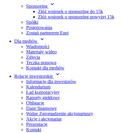
Sponsoring
Złóż wniosek o sponsoring do 15k
Złóż wniosek o sponsoring powyżej 15k
Spółki
Postępowania
Zostań partnerem Enei
Dla mediów
Wiadomości
Materiały wideo
Zdjęcia
Teczka prasowa
Kontakt dla mediów
Relacje inwestorskie
Informacje dla inwestorów
Kalendarium
Ład korporacyjny
Raporty giełdowe
Obligacje
Dane finansowe
Walne Zgromadzenie akcjonariuszy
Akcje i akcjonariat
Prezentacje
Kontakt