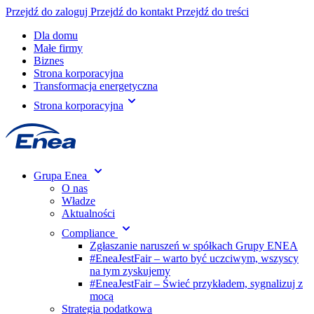
Przejdź do zaloguj
Przejdź do kontakt
Przejdź do treści
Dla domu
Małe firmy
Biznes
Strona korporacyjna
Transformacja energetyczna
Strona korporacyjna
Grupa Enea
O nas
Władze
Aktualności
Compliance
Zgłaszanie naruszeń w spółkach Grupy ENEA
#EneaJestFair – warto być uczciwym, wszyscy
na tym zyskujemy
#EneaJestFair – Świeć przykładem, sygnalizuj z
mocą
Strategia podatkowa