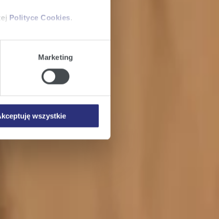
zej
Polityce Cookies
.
ajów plików cookie z
Marketing
iemy umieszczać w Państwa
mowa ta nie dotyczy jednak
wych.
kceptuję wszystkie