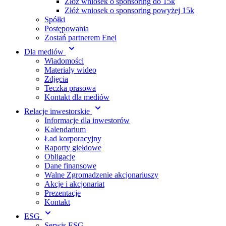
Złóż wniosek o sponsoring do 15k
Złóż wniosek o sponsoring powyżej 15k
Spółki
Postępowania
Zostań partnerem Enei
Dla mediów
Wiadomości
Materiały wideo
Zdjęcia
Teczka prasowa
Kontakt dla mediów
Relacje inwestorskie
Informacje dla inwestorów
Kalendarium
Ład korporacyjny
Raporty giełdowe
Obligacje
Dane finansowe
Walne Zgromadzenie akcjonariuszy
Akcje i akcjonariat
Prezentacje
Kontakt
ESG
Serwis ESG