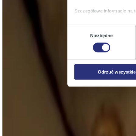
Szczegółowe informacje na t
Klikając
Akceptuję wszys
Wybór
których korzystamy, na Pańs
Niezbędne
zgody
Klikając
Zmień ustawieni
urządzeniu.
Klikając
Odrzuć wszystk
plików cookie niezbędnych do
Odrzuć wszystkie