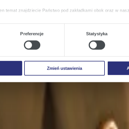
en temat znajdziecie Państwo pod zakładkami obok oraz w nas
tkie
wyrażają Państwo zgodę na umieszczenie wszystkich rodz
twa urządzeniu.
Preferencje
Statystyka
a
, możecie Państwo wybrać jakie rodzaje plików cookie będz
ie
, odmawiacie Państwo zgody na instalację plików cookie – od
 prawidłowego wyświetlania i działania naszych stron interneto
Zmień ustawienia
A