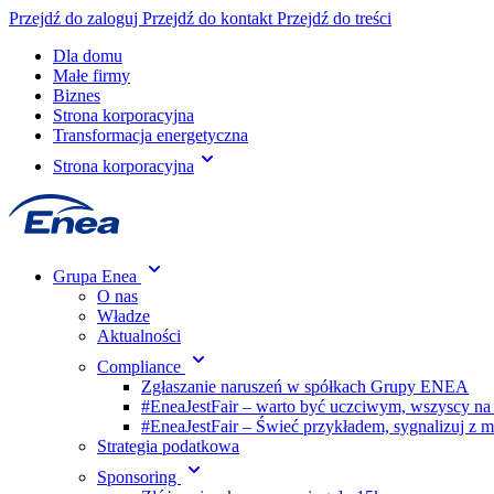
Przejdź do zaloguj
Przejdź do kontakt
Przejdź do treści
Dla domu
Małe firmy
Biznes
Strona korporacyjna
Transformacja energetyczna
Strona korporacyjna
Grupa Enea
O nas
Władze
Aktualności
Compliance
Zgłaszanie naruszeń w spółkach Grupy ENEA
#EneaJestFair – warto być uczciwym, wszyscy na
#EneaJestFair – Świeć przykładem, sygnalizuj z 
Strategia podatkowa
Sponsoring