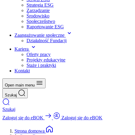
Strategia ESG
Zarządzanie
Środowisko
Społeczeństwo
Raportowanie ESG
Zaangażowanie społeczne
Działalność Fundacji
Kariera
Oferty pracy
Projekty edukacyjne
Staże i praktyki
Kontakt
Open main menu
Szukaj
Szukaj
Zaloguj się do eBOK
Zaloguj się do eBOK
Strona domowa