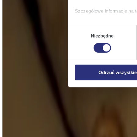
Szczegółowe informacje na t
Klikając
Akceptuję wszys
Wybór
których korzystamy, na Pańs
Niezbędne
zgody
Klikając
Zmień ustawieni
urządzeniu.
Klikając
Odrzuć wszystk
plików cookie niezbędnych do
Odrzuć wszystkie