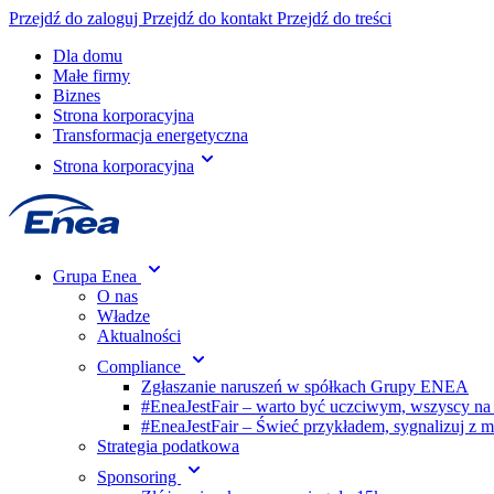
Przejdź do zaloguj
Przejdź do kontakt
Przejdź do treści
Dla domu
Małe firmy
Biznes
Strona korporacyjna
Transformacja energetyczna
Strona korporacyjna
Grupa Enea
O nas
Władze
Aktualności
Compliance
Zgłaszanie naruszeń w spółkach Grupy ENEA
#EneaJestFair – warto być uczciwym, wszyscy na
#EneaJestFair – Świeć przykładem, sygnalizuj z 
Strategia podatkowa
Sponsoring