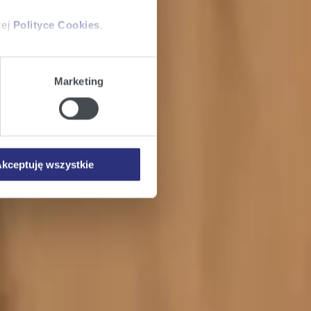
zej
Polityce Cookies
.
ajów plików cookie z
Marketing
iemy umieszczać w Państwa
mowa ta nie dotyczy jednak
wych.
kceptuję wszystkie