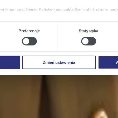
en temat znajdziecie Państwo pod zakładkami obok oraz w nas
tkie
wyrażają Państwo zgodę na umieszczenie wszystkich rodz
twa urządzeniu.
Preferencje
Statystyka
a
, możecie Państwo wybrać jakie rodzaje plików cookie będz
ie
, odmawiacie Państwo zgody na instalację plików cookie – od
 prawidłowego wyświetlania i działania naszych stron interneto
Zmień ustawienia
A