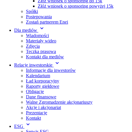
Złóż wniosek o sponsoring do 15k
Złóż wniosek o sponsoring powyżej 15k
Spółki
Postępowania
Zostań partnerem Enei
Dla mediów
Wiadomości
Materiały wideo
Zdjęcia
Teczka prasowa
Kontakt dla mediów
Relacje inwestorskie
Informacje dla inwestorów
Kalendarium
Ład korporacyjny
Raporty giełdowe
Obligacje
Dane finansowe
Walne Zgromadzenie akcjonariuszy
Akcje i akcjonariat
Prezentacje
Kontakt
ESG
Serwis ESG