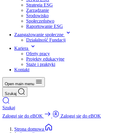
Strategia ESG
Zarządzanie
Środowisko
Społeczeństwo
Raportowanie ESG
Zaangażowanie społeczne
Działalność Fundacji
Kariera
Oferty pracy
Projekty edukacyjne
Staże i praktyki
Kontakt
Open main menu
Szukaj
Szukaj
Zaloguj się do eBOK
Zaloguj się do eBOK
Strona domowa