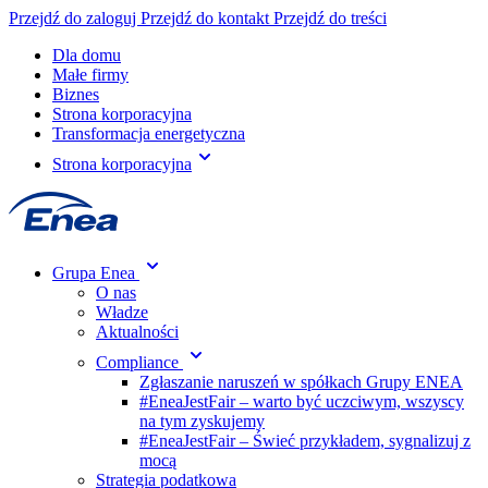
Przejdź do zaloguj
Przejdź do kontakt
Przejdź do treści
Dla domu
Małe firmy
Biznes
Strona korporacyjna
Transformacja energetyczna
Strona korporacyjna
Grupa Enea
O nas
Władze
Aktualności
Compliance
Zgłaszanie naruszeń w spółkach Grupy ENEA
#EneaJestFair – warto być uczciwym, wszyscy
na tym zyskujemy
#EneaJestFair – Świeć przykładem, sygnalizuj z
mocą
Strategia podatkowa