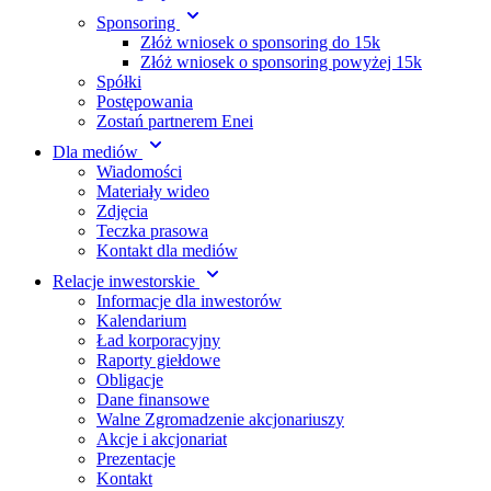
Sponsoring
Złóż wniosek o sponsoring do 15k
Złóż wniosek o sponsoring powyżej 15k
Spółki
Postępowania
Zostań partnerem Enei
Dla mediów
Wiadomości
Materiały wideo
Zdjęcia
Teczka prasowa
Kontakt dla mediów
Relacje inwestorskie
Informacje dla inwestorów
Kalendarium
Ład korporacyjny
Raporty giełdowe
Obligacje
Dane finansowe
Walne Zgromadzenie akcjonariuszy
Akcje i akcjonariat
Prezentacje
Kontakt