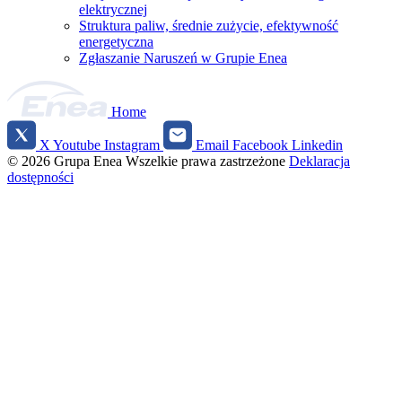
elektrycznej
Struktura paliw, średnie zużycie, efektywność
energetyczna
Zgłaszanie Naruszeń w Grupie Enea
Home
X
Youtube
Instagram
Email
Facebook
Linkedin
Social
© 2026 Grupa Enea
Wszelkie prawa zastrzeżone
Deklaracja
media
dostępności