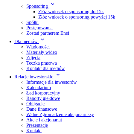
Sponsoring
Złóż wniosek o sponsoring do 15k
Złóż wniosek o sponsoring powyżej 15k
Spółki
Postępowania
Zostań partnerem Enei
Dla mediów
Wiadomości
Materiały wideo
Zdjęcia
Teczka prasowa
Kontakt dla mediów
Relacje inwestorskie
Informacje dla inwestorów
Kalendarium
Ład korporacyjny
Raporty giełdowe
Obligacje
Dane finansowe
Walne Zgromadzenie akcjonariuszy
Akcje i akcjonariat
Prezentacje
Kontakt