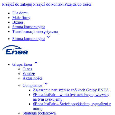
Przejdź do zaloguj
Przejdź do kontakt
Przejdź do treści
Dla domu
Małe firmy
Biznes
Strona korporacyjna
Transformacja energetyczna
Strona korporacyjna
Grupa Enea
O nas
Władze
Aktualności
Compliance
Zgłaszanie naruszeń w spółkach Grupy ENEA
#EneaJestFair – warto być uczciwym, wszyscy
na tym zyskujemy
#EneaJestFair – Świeć przykładem, sygnalizuj z
mocą
Strategia podatkowa