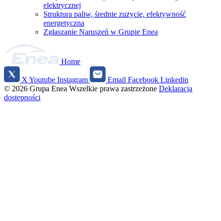
elektrycznej
Struktura paliw, średnie zużycie, efektywność
energetyczna
Zgłaszanie Naruszeń w Grupie Enea
Home
X
Youtube
Instagram
Email
Facebook
Linkedin
Social
© 2026 Grupa Enea
Wszelkie prawa zastrzeżone
Deklaracja
media
dostępności