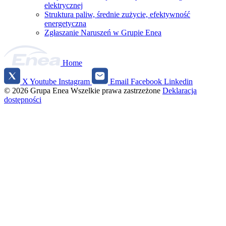
elektrycznej
Struktura paliw, średnie zużycie, efektywność
energetyczna
Zgłaszanie Naruszeń w Grupie Enea
Home
X
Youtube
Instagram
Email
Facebook
Linkedin
Social
© 2026 Grupa Enea
Wszelkie prawa zastrzeżone
Deklaracja
media
dostępności