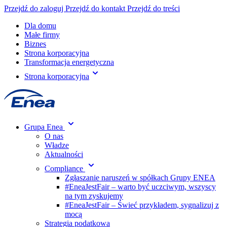
Przejdź do zaloguj
Przejdź do kontakt
Przejdź do treści
Dla domu
Małe firmy
Biznes
Strona korporacyjna
Transformacja energetyczna
Strona korporacyjna
Grupa Enea
O nas
Władze
Aktualności
Compliance
Zgłaszanie naruszeń w spółkach Grupy ENEA
#EneaJestFair – warto być uczciwym, wszyscy
na tym zyskujemy
#EneaJestFair – Świeć przykładem, sygnalizuj z
mocą
Strategia podatkowa