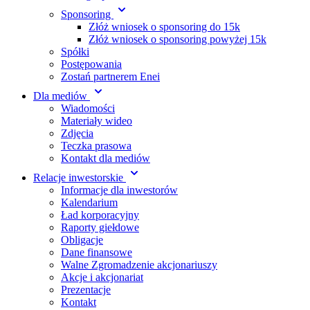
Sponsoring
Złóż wniosek o sponsoring do 15k
Złóż wniosek o sponsoring powyżej 15k
Spółki
Postępowania
Zostań partnerem Enei
Dla mediów
Wiadomości
Materiały wideo
Zdjęcia
Teczka prasowa
Kontakt dla mediów
Relacje inwestorskie
Informacje dla inwestorów
Kalendarium
Ład korporacyjny
Raporty giełdowe
Obligacje
Dane finansowe
Walne Zgromadzenie akcjonariuszy
Akcje i akcjonariat
Prezentacje
Kontakt