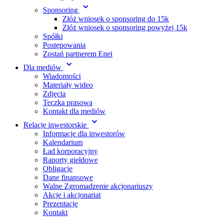
Sponsoring
Złóż wniosek o sponsoring do 15k
Złóż wniosek o sponsoring powyżej 15k
Spółki
Postępowania
Zostań partnerem Enei
Dla mediów
Wiadomości
Materiały wideo
Zdjęcia
Teczka prasowa
Kontakt dla mediów
Relacje inwestorskie
Informacje dla inwestorów
Kalendarium
Ład korporacyjny
Raporty giełdowe
Obligacje
Dane finansowe
Walne Zgromadzenie akcjonariuszy
Akcje i akcjonariat
Prezentacje
Kontakt