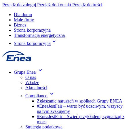
Przejdź do zaloguj
Przejdź do kontakt
Przejdź do treści
Dla domu
Małe firmy
Biznes
Strona korporacyjna
Transformacja energetyczna
Strona korporacyjna
Grupa Enea
O nas
Władze
Aktualności
Compliance
Zgłaszanie naruszeń w spółkach Grupy ENEA
#EneaJestFair – warto być uczciwym, wszyscy
na tym zyskujemy
#EneaJestFair – Świeć przykładem, sygnalizuj z
mocą
Strategia podatkowa