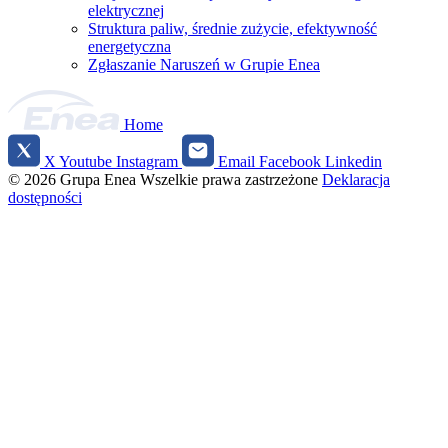
elektrycznej
Struktura paliw, średnie zużycie, efektywność
energetyczna
Zgłaszanie Naruszeń w Grupie Enea
Home
X
Youtube
Instagram
Email
Facebook
Linkedin
Social
© 2026 Grupa Enea
Wszelkie prawa zastrzeżone
Deklaracja
media
dostępności